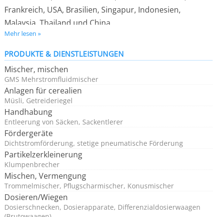
Frankreich, USA, Brasilien, Singapur, Indonesien,
Malaysia, Thailand und China.
Mehr lesen »
Wir stellen Maschinen und Anlagen für
PRODUKTE & DIENSTLEISTUNGEN
verfahrenstechnische Prozesse her, insbesondere
Mischer, mischen
pneumatische Fördersysteme, Dosier- und
GMS Mehrstromfluidmischer
Mischanlagen. Zu unseren Kunden gehören
Anlagen für cerealien
renommierte Unternehmen aus den Bereichen
Müsli, Getreideriegel
Handhabung
Nahrungsmittelindustrie, Chemie, Baustoffchemie und
Entleerung von Säcken, Sackentlerer
Pharma.
Fördergeräte
Dichtstromförderung, stetige pneumatische Förderung
Partikelzerkleinerung
Klumpenbrecher
Mischen, Vermengung
Trommelmischer, Pflugscharmischer, Konusmischer
Dosieren/Wiegen
Dosierschnecken, Dosierapparate, Differenzialdosierwaagen
(Brutowaagen)