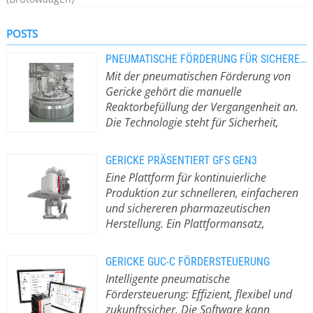
POSTS
PNEUMATISCHE FÖRDERUNG FÜR SICHERE UND EFFIZIENTE REAKTORBEFÜLLUNG
Mit der pneumatischen Förderung von
Gericke gehört die manuelle
Reaktorbefüllung der Vergangenheit an.
Die Technologie steht für Sicherheit,
Effizienz und Prozessgenauigkeit – und
setzt neue Standards in der industriellen
GERICKE PRÄSENTIERT GFS GEN3
Produktion.
Die pneumatische
Eine Plattform für kontinuierliche
Förderung eröffnet viele
Produktion zur schnelleren, einfacheren
Möglichkeiten für die sichere und
und sichereren pharmazeutischen
automatisierte Befüllung von
Herstellung. Ein Plattformansatz,
Reaktoren in der chemischen und
entwickelt zur Unterstützung
lebensmittelverarbeitenden Industrie.
regelkonformer Produktion von
Mit dieser Technologie werden
GERICKE GUC-C FÖRDERSTEUERUNG
klinischen Studien bis hin zur
Schüttgüter wie Pulver, Granulate
Intelligente pneumatische
Langzeitproduktion.
Gericke hat heute
oder Mischungen zuverlässig und
Fördersteuerung: Effizient, flexibel und
die Markteinführung des Gericke
ohne manuelle Eingriffe in Rührkessel
zukunftssicher. Die Software kann