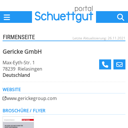
Home
Anbieter
News
Jobs
Events
Fachbeiträge
FIRMENSEITE
Letzte Aktualisierung: 26.11.2021
Gericke GmbH
Max-Eyth-Str. 1
78239 Rielasingen
Deutschland
WEBSITE
www.gerickegroup.com
BROSCHÜRE / FLYER