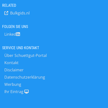
Durchsatzleistungen und kann
auch den schnellen
RELATED
platzsparend in bestehende Anlagen
Wiederzusammenbau. Das bewährte
integriert werden. Damit eignet er
Bulkgids.nl
Doppelwellen-Design schafft eine
sich ideal als Nachfolger älterer
fluidisierte Mischzone für schnelles,
Gericke Nibbler-Modelle wie NBS
schonendes und energieeffizientes
FOLGEN SIE UNS
200/200 und NB 300/350. Der
Mischen, insbesondere bei
kompakte Gehäuseinnenraum
Linked
empfindlichen oder hochwertigen
erleichtert die Reinigung,…
Materialien. und erlaubt gleichzeitig
Prozessvariabilität und
SERVICE UND KONTAKT
Flüssigkeitseinspritzung, um die
Über Schuettgut-Portal
Flexibilität der Rezeptur für
Kontakt
unterschiedliche
Mischanforderungen…
Disclaimer
Datenschutzerklärung
Werbung
Ihr Eintrag