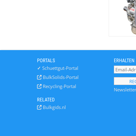
PORTALS
ERHALTEN 
✓
Schuettgut-Portal
BulkSolids-Portal
Recycling-Portal
Newsletter
RELATED
Bulkgids.nl