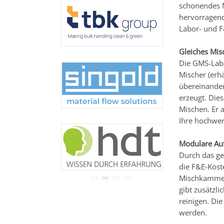
schonendes M
Ihre Adresse wird nicht an
Dritte weitergegeben.
hervorragend
Zu unseren
Datenschutz-
Labor- und F
Bestimmungen.
Gleiches Mis
Die GMS-Labo
Mischer (erhä
übereinander
erzeugt. Dies
Mischen. Er a
Ihre hochwer
Modulare Au
Durch das ge
die F&E-Kost
Mischkammer
gibt zusätzli
reinigen. Di
werden.