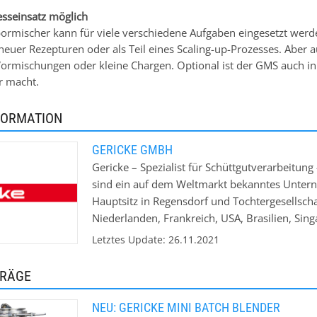
esseinsatz möglich
rmischer kann für viele verschiedene Aufgaben eingesetzt wer
neuer Rezepturen oder als Teil eines Scaling-up-Prozesses. Aber a
 Vormischungen oder kleine Chargen. Optional ist der GMS auch in
r macht.
FORMATION
GERICKE GMBH
Gericke – Spezialist für Schüttgutverarbeitun
sind ein auf dem Weltmarkt bekanntes Untern
Hauptsitz in Regensdorf und Tochtergesellsch
Niederlanden, Frankreich, USA, Brasilien, Sin
China. Wir stellen Maschinen und Anlagen für
Letztes Update: 26.11.2021
insbesondere pneumatische Fördersysteme, D
gehören renommierte Unternehmen aus den Be
TRÄGE
Baustoffchemie und Pharma.
NEU: GERICKE MINI BATCH BLENDER