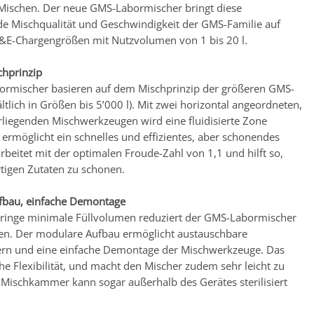
ischen. Der neue GMS-Labormischer bringt diese
e Mischqualität und Geschwindigkeit der GMS-Familie auf
&E-Chargengrößen mit Nutzvolumen von 1 bis 20 l.
chprinzip
rmischer basieren auf dem Mischprinzip der größeren GMS-
ltlich in Größen bis 5’000 l). Mit zwei horizontal angeordneten,
liegenden Mischwerkzeugen wird eine fluidisierte Zone
 ermöglicht ein schnelles und effizientes, aber schonendes
rbeitet mit der optimalen Froude-Zahl von 1,1 und hilft so,
tigen Zutaten zu schonen.
fbau, einfache Demontage
ringe minimale Füllvolumen reduziert der GMS-Labormischer
en. Der modulare Aufbau ermöglicht austauschbare
n und eine einfache Demontage der Mischwerkzeuge. Das
che Flexibilität, und macht den Mischer zudem sehr leicht zu
e Mischkammer kann sogar außerhalb des Gerätes sterilisiert