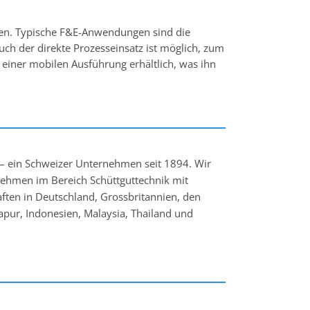
den. Typische F&E-Anwendungen sind die
uch der direkte Prozesseinsatz ist möglich, zum
 einer mobilen Ausführung erhältlich, was ihn
g – ein Schweizer Unternehmen seit 1894. Wir
ehmen im Bereich Schüttguttechnik mit
aften in Deutschland, Grossbritannien, den
gapur, Indonesien, Malaysia, Thailand und
 verfahrenstechnische Prozesse her,
osier- und Mischanlagen. Zu unseren Kunden
reichen Nahrungsmittelindustrie, Chemie,