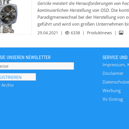
Gericke meistert die Herausforderungen von h
kontinuierlichen Herstellung von OSD.
Die kont
Paradigmenwechsel bei der Herstellung von o
geführt und wird von großen Unternehmen bi
Manufacturing Organization) sowie Generika-
29.04.2021 |
6338
| Produktnews |
einige Herausforderungen, die verhindern, da
hochwirksame Medikamente in kleinen Mengen i
Dosier- und Mischeinheiten möglicherweise nic
SIE UNSEREN NEWSLETTER
SERVICE UND
Durchsatzmengen mit geringer Wirkstoffbelast
Impressum, 
neuartiges, halbkontinuierliches Dosier- und 
Batch Blending bezeichnete Verfahren kombinie
Disclaimer
Fertigung mit der Einfachheit eines traditione
Datenschutze
 Archiv
Geeignet für Durchsatzmengen unter 1 kg/h un
Werbung
Ihr Eintrag