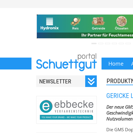
Home
PRODUKT
NEWSLETTER
Registrieren Sie sich für
GERICKE
unseren monatlichen
Newsletter.
Der neue GMS
Geschwindigk
Nutzvolumen v
Die GMS Dopp