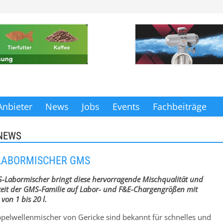
Anbieter
News
Jobs
Events
Fachbeiträge
NEWS
 LABORMISCHER GMS
-Labormischer bringt diese hervorragende Mischqualität und
eit der GMS-Familie auf Labor- und F&E-Chargengrößen mit
on 1 bis 20 l.
elwellenmischer von Gericke sind bekannt für schnelles und