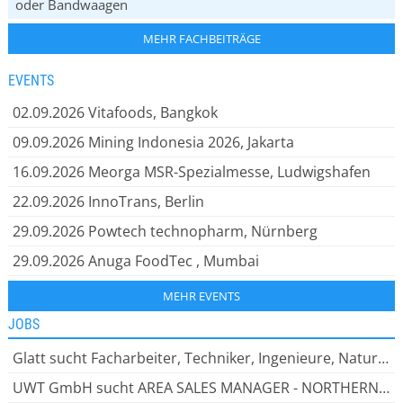
oder Bandwaagen
MEHR FACHBEITRÄGE
EVENTS
02.09.2026
Vitafoods, Bangkok
09.09.2026
Mining Indonesia 2026, Jakarta
16.09.2026
Meorga MSR-Spezialmesse, Ludwigshafen
22.09.2026
InnoTrans, Berlin
29.09.2026
Powtech technopharm, Nürnberg
29.09.2026
Anuga FoodTec , Mumbai
MEHR EVENTS
JOBS
Glatt sucht Facharbeiter, Techniker, Ingenieure, Naturwissenschaftler, Bei Glatt zu arbeiten bedeutet: leistungsstarke Lösungen entwickeln. Innovative Ideen verwirklichen. Globales Wissen teilen.
UWT GmbH sucht AREA SALES MANAGER - NORTHERN EUROPE (m/w/d), SICHERHEIT UND INNOVATION HAND IN HAND Als inhabergeführtes Unternehmen bieten wir unseren rund 200 engagierten Mitarbeiter:innen ein dynamisches Arbeitsumfeld.