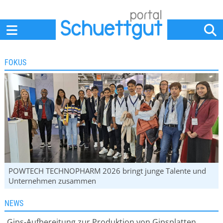
Home
Anbieter
News
Jobs
Events
Fachbeiträge
FOKUS
POWTECH TECHNOPHARM 2026 bringt junge Talente und
Unternehmen zusammen
NEWS
Gips-Aufbereitung zur Produktion von Gipsplatten