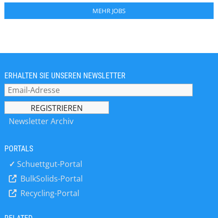
MEHR JOBS
ERHALTEN SIE UNSEREN NEWSLETTER
Newsletter Archiv
PORTALS
✓
Schuettgut-Portal
BulkSolids-Portal
Recycling-Portal