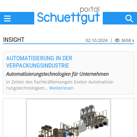
Home
Anbieter
News
Jobs
Events
Fachbeiträge
INSIGHT
02.10.2024 |
3658 x
AUTOMATISIERUNG IN DER
VERPACKUNGSINDUSTRIE
Automatisie­rungstechnologien für Unternehmen
In Zeiten des Fachkräftemangels bieten Automatisie­
rungstechnologien…
Weiterlesen