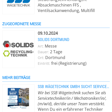
Absackmaschinen FFS ,
Ventilsackanwendung, Multifill
Bruttoabsackwaage, Bruttowaagen;
Nettowaagen; Big-Bag und Oktabin
ZUGEORDNETE MESSE
Befüllung; Containerbeladung; LKW-
Verladung, Granulatwerfer;
09.10.2024
Verladewaagen; Sackanhänger;
SOLIDS DORTMUND
Bodenwaagen; Systemsoftware;
Messe
Art:
Lagerlogistik; Sondermaschinenbau;
2 Tage
Dauer:
Verpackungsmaschinen;
Dortmund
Ort:
Verladeteleskope; Schneckenpacker;
frei (Registrierung)
Eintritt:
Ständerschweißmaschine/
Verschließanlage; Roboter;
Palettierroboter; Pneumatikpacker;
MEHR BEITRÄGE
Silologistik, Silosteuerung, Palettierer
SSB WÄGETECHNIK GMBH SUCHT SERVICETECHNIKER/ MECHATRONIKER
Hocheinläufer und Niedrigeinläufer,
Wir bei SSB Wägetechnik suchen Sie als
Komponenten Metallabscheider,
Servicetechniker/in / Mechatroniker/in/,
Verfahrhilfe, WLAN Anbindung,
(m/w/d), der/die unser Team verstärkt.
Staubabsaugung, PC-Visualisierung,
Wenn Du ein erfahrener Techniker
Identifikationssysteme für