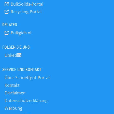
Fachveranstaltung für die industrielle
der größten petrochemischen
BulkSolids-Portal
Kunststoffverarbeitung zu Ihren
Unternehmen der Welt, spielt eine
Recycling-Portal
Projekten mit uns ins Gespräch
führende Rolle in dieser Entwicklung.
kommen? Bald gibt es auf unserer
Mit Innovationen und umfangreichen
Website weitere Infos und kostenlose
RELATED
Forschungs- und
Tickets zur Fakuma.
Entwicklungsprogrammen treibt
Bulkgids.nl
SABIC die Branche voran. Mit
kontinuierlichen Investitionen in
FOLGEN SIE UNS
Infrastruktur,…
Linked
SERVICE UND KONTAKT
Über Schuettgut-Portal
Kontakt
Disclaimer
Datenschutzerklärung
Werbung