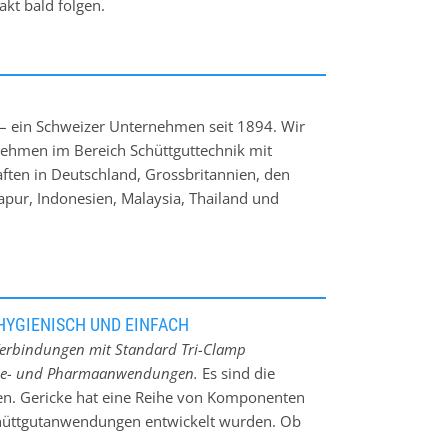
kt bald folgen.
g – ein Schweizer Unternehmen seit 1894. Wir
ehmen im Bereich Schüttguttechnik mit
aften in Deutschland, Grossbritannien, den
gapur, Indonesien, Malaysia, Thailand und
 verfahrenstechnische Prozesse her,
osier- und Mischanlagen. Zu unseren Kunden
reichen Nahrungsmittelindustrie, Chemie,
HYGIENISCH UND EINFACH
le Verbindungen mit Standard Tri-Clamp
emie- und Pharmaanwendungen.
Es sind die
hen. Gericke hat eine Reihe von Komponenten
Schüttgutanwendungen entwickelt wurden. Ob
ten: Gericke verfügt über ein breites