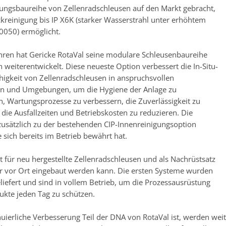
gungsbaureihe von Zellenradschleusen auf den Markt gebracht,
ckreinigung bis IP X6K (starker Wasserstrahl unter erhöhtem
0050) ermöglicht.
Jahren hat Gericke RotaVal seine modulare Schleusenbaureihe
h weiterentwickelt. Diese neueste Option verbessert die In-Situ-
higkeit von Zellenradschleusen in anspruchsvollen
 und Umgebungen, um die Hygiene der Anlage zu
n, Wartungsprozesse zu verbessern, die Zuverlässigkeit zu
die Ausfallzeiten und Betriebskosten zu reduzieren. Die
 zusätzlich zu der bestehenden CIP-Innenreinigungsoption
ie sich bereits im Betrieb bewährt hat.
t für neu hergestellte Zellenradschleusen und als Nachrüstsatz
der vor Ort eingebaut werden kann. Die ersten Systeme wurden
eliefert und sind in vollem Betrieb, um die Prozessausrüstung
ukte jeden Tag zu schützen.
nuierliche Verbesserung Teil der DNA von RotaVal ist, werden wei