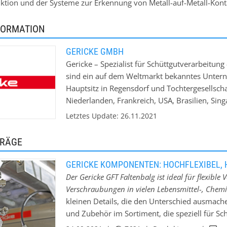
ktion und der Systeme zur Erkennung von Metall-auf-Metall-Konta
FORMATION
GERICKE GMBH
Gericke – Spezialist für Schüttgutverarbeitun
sind ein auf dem Weltmarkt bekanntes Untern
Hauptsitz in Regensdorf und Tochtergesellsch
Niederlanden, Frankreich, USA, Brasilien, Sin
China. Wir stellen Maschinen und Anlagen für
Letztes Update: 26.11.2021
insbesondere pneumatische Fördersysteme, D
gehören renommierte Unternehmen aus den Be
TRÄGE
Baustoffchemie und Pharma.
GERICKE KOMPONENTEN: HOCHFLEXIBEL, 
Der Gericke GFT Faltenbalg ist ideal für flexib
Verschraubungen in vielen Lebensmittel-, Ch
kleinen Details, die den Unterschied ausmac
und Zubehör im Sortiment, die speziell für 
als Teil eines Systems oder als Einzelkomponen