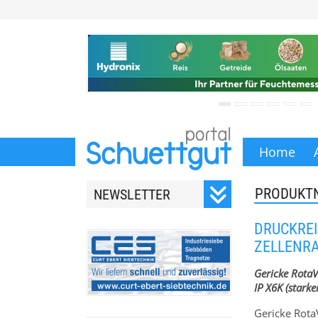
Home
PRODUKT
NEWSLETTER
Registrieren Sie sich für
DRUCKREI
unseren monatlichen
ZELLENRA
Newsletter.
Gericke RotaV
IP X6K (stark
Gericke Rota