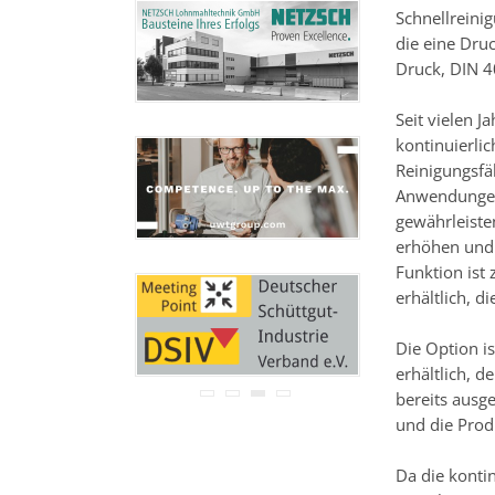
Ihre Adresse wird nicht an
Schnellreini
Dritte weitergegeben.
die eine Dru
Zu unseren
Datenschutz-
Druck, DIN 4
Bestimmungen.
Seit vielen 
kontinuierlic
Reinigungsfä
Anwendungen
gewährleiste
erhöhen und 
Funktion ist
erhältlich, d
Die Option is
erhältlich, 
bereits ausg
und die Prod
Da die konti