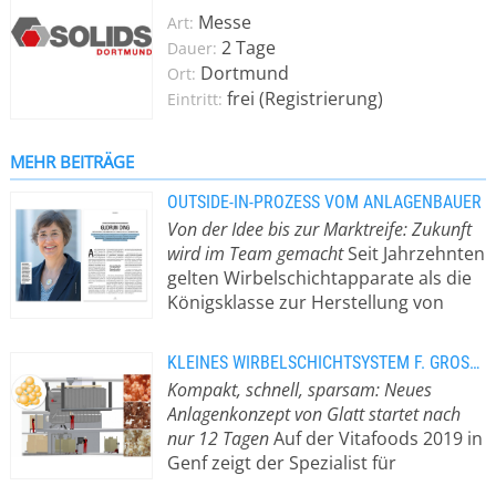
industrielle Salze, Wasch- und
Messe
Art:
Reinigungsmittel, Düngemittel,
2 Tage
Dauer:
Pestizide, Nahrungs-,
Dortmund
Ort:
Nahrungsergänzungs- und
frei (Registrierung)
Eintritt:
Arzneimittel. Eine Verkapselung von
Aromen, Enzymen, Vitaminen,
Mikroorganismen, Probiotika oder
MEHR BEITRÄGE
Fettsäuren (PUFA) ist dabei ebenso
OUTSIDE-IN-PROZESS VOM ANLAGENBAUER
möglich wie die von ätherischen Ölen
Von der Idee bis zur Marktreife: Zukunft
und anderen aktiven, sensiblen
wird im Team gemacht
Seit Jahrzehnten
Substanzen, die es zu schützen gilt.
gelten Wirbelschichtapparate als die
Mit Glatt APPtec®, einer einzigartigen
Königsklasse zur Herstellung von
Technologie zur Sprühkalzination, ist
staubfreien, löslichen oder
es möglich, Partikel in einem einzigen
funktionalen Granulaten und Pellets.
Prozessschritt im pulsierenden
KLEINES WIRBELSCHICHTSYSTEM F. GROSSEN AGGLOMERATIONSANSPRUCH
Warum Glatt Ingenieurtechnik
Heißgasstrom zu erzeugen, zu
Kompakt, schnell, sparsam: Neues
Produktideen technologieoffen
beschichten und anschließend zu
Anlagenkonzept von Glatt startet nach
angeht und wie das den
kalzinieren. Als Pionier für
nur 12 Tagen
Auf der Vitafoods 2019 in
Innovationsprozess der Kunden
Wirbelschicht- und Strahlschicht-
Genf zeigt der Spezialist für
voranbringt. An das Wunschprodukt
Technologien beherrscht Glatt diese
Anlagenbau und Prozessentwicklung