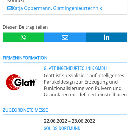
Kontakt
Katja Oppermann, Glatt Ingenieurtechnik
Diesen Beitrag teilen
FIRMENINFORMATION
GLATT INGENIEURTECHNIK GMBH
Glatt ist spezialisiert auf intelligentes
Partikeldesign zur Erzeugung und
Funktionalisierung von Pulvern und
Granulaten mit definiert einstellbaren
Eigenschaften. Im Fokus stehen
Partikel und Pulver für Pigmente,
ZUGEORDNETE MESSE
katalytische, keramische oder
Batteriewerkstoffe sowie Granulate
22.06.2022 – 23.06.2022
und Pellets als Zusatzstoffe für z. B.
SOLIDS DORTMUND