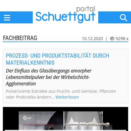
Home
Anbieter
News
Jobs
Events
Fachbeiträge
FACHBEITRAG
10.12.2020 |
9298 x
PROZESS- UND PRODUKTSTABILITÄT DURCH
MATERIALKENNTNIS
Der Einfluss des Glasübergangs amorpher
Lebensmittelpulver bei der Wirbelschicht-
Agglomeration
Pulverisierte Extrakte aus Frucht- und Gemüse, Pflanzen
oder Probiotika ändern…
Weiterlesen