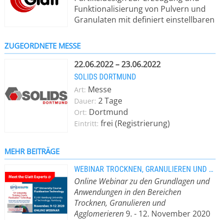
Funktionalisierung von Pulvern und
Granulaten mit definiert einstellbaren
Eigenschaften. Im Fokus stehen
Partikel und Pulver für Pigmente,
ZUGEORDNETE MESSE
katalytische, keramische oder
Batteriewerkstoffe sowie Granulate
22.06.2022 – 23.06.2022
und Pellets als Zusatzstoffe für z. B.
SOLIDS DORTMUND
industrielle Salze, Wasch- und
Messe
Art:
Reinigungsmittel, Düngemittel,
2 Tage
Dauer:
Pestizide, Nahrungs-,
Dortmund
Ort:
Nahrungsergänzungs- und
frei (Registrierung)
Eintritt:
Arzneimittel. Eine Verkapselung von
Aromen, Enzymen, Vitaminen,
Mikroorganismen, Probiotika oder
MEHR BEITRÄGE
Fettsäuren (PUFA) ist dabei ebenso
WEBINAR TROCKNEN, GRANULIEREN UND AGGLOMERIEREN
möglich wie die von ätherischen Ölen
Online Webinar zu den Grundlagen und
und anderen aktiven, sensiblen
Anwendungen in den Bereichen
Substanzen, die es zu schützen gilt.
Trocknen, Granulieren und
Mit Glatt APPtec®, einer einzigartigen
Agglomerieren
9. - 12. November 2020
Technologie zur Sprühkalzination, ist