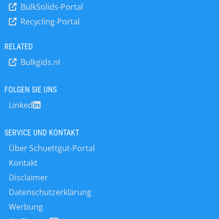
das Weimarer Unternehmen
BulkSolids-Portal
Vorhaben für Kunden in den
Recycling-Portal
Bereichen Pharma, Biolech und
Chemie sowie der Lebens- und
Futtermittelindustrie. In den letzten
RELATED
Jahren haben sich zahlreiche
Bulkgids.nl
mittelständische Unternehmen aus
Ostdeutschland mit innovativen
Produkten und Entwicklungen eine
FOLGEN SIE UNS
führende Position auf dem
Linked
heimischen sowie auf internationalen
Märkten erkämpft. In seiner aktuellen
Ausgabe stellt das ostdeutsche
SERVICE UND KONTAKT
Wirtschaftsmagazin
Über Schuettgut-Portal
WIRTSCHAFT+MARKT 150…
Kontakt
Disclaimer
Datenschutzerklärung
Werbung