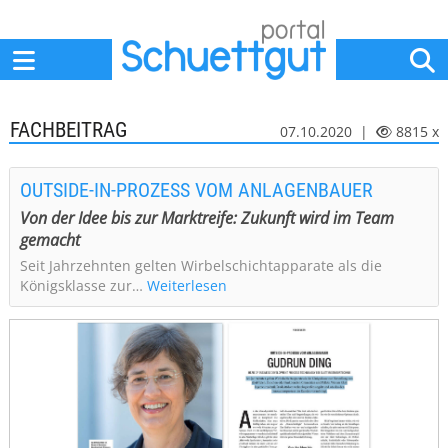
Home
Anbieter
News
Jobs
Events
Fachbeiträge
FACHBEITRAG
07.10.2020 |
8815 x
OUTSIDE-IN-PROZESS VOM ANLAGENBAUER
Von der Idee bis zur Marktreife: Zukunft wird im Team
gemacht
Seit Jahrzehnten gelten Wirbelschichtapparate als die
Königsklasse zur…
Weiterlesen