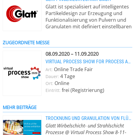
Glatt ist spezialisiert auf intelligentes
Partikeldesign zur Erzeugung und
Funktionalisierung von Pulvern und
Granulaten mit definiert einstellbaren
Eigenschaften. Im Fokus stehen
Partikel und Pulver für Pigmente,
ZUGEORDNETE MESSE
katalytische, keramische oder
Batteriewerkstoffe sowie Granulate
08.09.2020 – 11.09.2020
und Pellets als Zusatzstoffe für z. B.
VIRTUAL PROCESS SHOW FOR PROCESS AND PRODUCTION TECHNOLOGY
industrielle Salze, Wasch- und
Online Trade Fair
Art:
Reinigungsmittel, Düngemittel,
4 Tage
Dauer:
Pestizide, Nahrungs-,
Online
Ort:
Nahrungsergänzungs- und
frei (Registrierung)
Eintritt:
Arzneimittel. Eine Verkapselung von
Aromen, Enzymen, Vitaminen,
Mikroorganismen, Probiotika oder
MEHR BEITRÄGE
Fettsäuren (PUFA) ist dabei ebenso
TROCKNUNG UND GRANULATION VON FLÜSSIGKEITEN IN EINEM PROZESSSCHRITT
möglich wie die von ätherischen Ölen
Glatt Wirbelschicht- und Strahlschicht
und anderen aktiven, sensiblen
Prozesse @ Virtual Process Show 8-11-
Substanzen, die es zu schützen gilt.