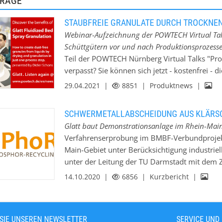
TRÄGE
eingehalten werden. Das neue Verfahren von Gl
Phosphorkreislauf zu schließen, indem es den
STAUBFREIE GRANULATE DURCH TROCKNEN
neuen Dünger verbindet und zu direkt vertrie
Webinar-Aufzeichnung der POWTECH Virtual Ta
einem Industriepartner hat Glatt, der Marktfüh
Schüttgütern vor und nach Produktionsprozess
hocheffizientes Verfahren entwickelt, das – verk
Teil der POWTECH Nürnberg Virtual Talks "Proc
PHOS4green setzt im ersten Schritt Phosphat 
verpasst? Sie können sich jetzt - kostenfrei -
anschließend…
Diskussion von Didier Schons zum Thema "Erz
29.04.2021 |
8851
| Produktnews |
und Granulieren von Flüssigkeiten in nur ein
und Flüssigkeiten können durch Wirbelschicht
SCHWERMETALLABSCHEIDUNG AUS KLÄR
Schritt granuliert, beschichtet, verkapselt, ge
Glatt baut Demonstrationsanlage im Rhein-Mai
Sie mehr über intelligentes Partikeldesign zu
Verfahrenserprobung im BMBF-Verbundprojekt
und Granulaten mit einstellbaren Eigenschafte
Main-Gebiet unter Berücksichtigung industriel
Partikelgröße und Partikelgrößenverteilung, p
unter der Leitung der TU Darmstadt mit dem Z
Schüttdichte, Homogenität, Hygroskopizität, O
Phosphorrückgewinnung für die Metropolregio
14.10.2020 |
6856
| Kurzbericht |
Löslichkeit, Haltbarkeit,…
der Wirtschaftsregion Rhein-Main ihre Kräfte 
Nährstoffkreislauf wiederverwertbar machen, 
Dieser Frage widmen sich die neun Akteure 
SIE UNSEREN NEWSLETTER
SERVICE UND
Anlagenbauer Glatt Ingenieurtechnik GmbH aus