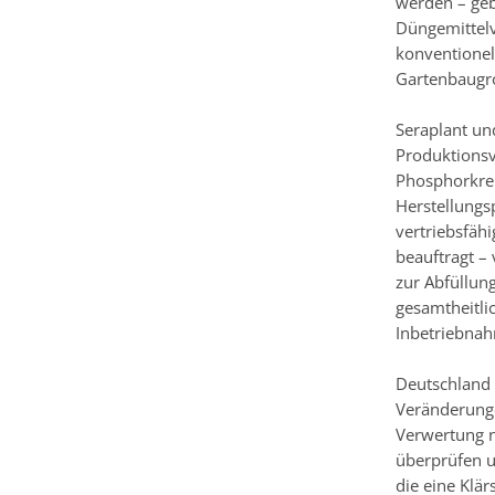
werden – geb
Düngemittelv
konventionel
Gartenbaugro
Seraplant un
Produktionsv
Phosphorkrei
Herstellungs
vertriebsfäh
beauftragt –
zur Abfüllun
gesamtheitli
Inbetriebna
Deutschland
Veränderunge
Verwertung n
überprüfen u
die eine Klä