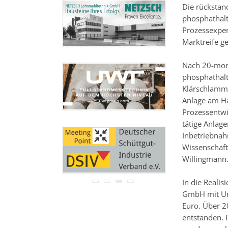
Ihre Adresse wird nicht an
Die rückstan
Dritte weitergegeben.
phosphathal
Zu unseren
Datenschutz-
Prozessexper
Bestimmungen.
Marktreife g
Nach 20-mona
phosphathalt
Klärschlamma
Anlage am Ha
Prozessentwi
tätige Anlage
Inbetriebnah
Wissenschaft
Willingmann
In die Realis
GmbH mit Unt
Euro. Über 2
entstanden. 