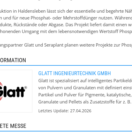
uktion in Haldensleben lässt sich der essentielle und begehrte 
 und für neue Phosphat- oder Mehrstoffdünger nutzen. Während d
ukte, Rückstände oder Abgase. Das Projekt liefert damit einen w
chonenden Umgang mit dem lebensnotwendigen Wertstoff Phosp
ungspartner Glatt und Seraplant planen weitere Projekte zur Ph
FORMATION
GLATT INGENIEURTECHNIK GMBH
Glatt ist spezialisiert auf intelligentes Parti
von Pulvern und Granulaten mit definiert eins
Partikel und Pulver für Pigmente, katalytisch
Granulate und Pellets als Zusatzstoffe für z. B
Reinigungsmittel, Düngemittel, Pestizide, Na
Letztes Update: 27.04.2026
Eine Verkapselung von Aromen, Enzymen, Vit
Fettsäuren (PUFA) ist dabei ebenso möglich w
ETE MESSE
aktiven, sensiblen Substanzen, die es zu schütz