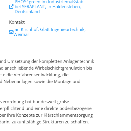
PHOS4green im Industriemaßstab
bei SERAPLANT, in Haldensleben,
Deutschland
Kontakt
Jan Kirchhof, Glatt Ingenieurtechnik,
Weimar
g und Umsetzung der kompletten Anlagentechnik
nd anschließende Wirbelschichtgranulation bis
ete die Verfahrensentwicklung, die
und Nebenanlagen sowie die Montage und
mverordnung hat bundesweit große
erpflichtend und eine direkte bodenbezogene
ber ihre Konzepte zur Klärschlammentsorgung
rin, zukunftsfähige Strukturen zu schaffen,