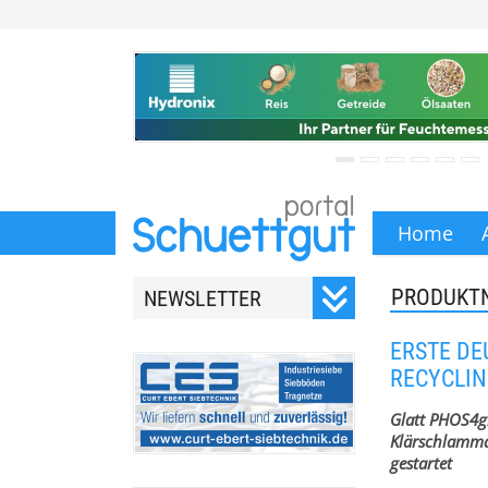
Home
PRODUKT
NEWSLETTER
Registrieren Sie sich für
ERSTE DE
unseren monatlichen
RECYCLIN
Newsletter.
Glatt PHOS4g
Klärschlammas
gestartet