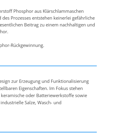
Nährstoff Phosphor aus Klärschlammaschen
es Prozesses entstehen keinerlei gefährliche
esentlichen Beitrag zu einem nachhaltigen und
hor.
osphor-Rückgewinnung.
keldesign zur Erzeugung und Funktionalisierung
tellbaren Eigenschaften. Im Fokus stehen
e, keramische oder Batteriewerkstoffe sowie
. industrielle Salze, Wasch- und
hrungs-, Nahrungsergänzungs- und Arzneimittel.
aminen, Mikroorganismen, Probiotika oder
ie die von ätherischen Ölen und anderen
en gilt. Mit Glatt APPtec®, einer einzigartigen