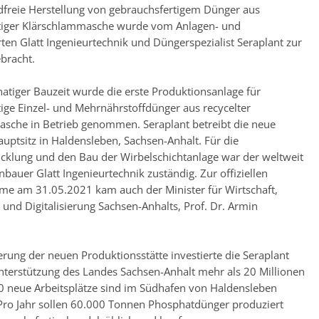
dfreie Herstellung von gebrauchsfertigem Dünger aus
tiger Klärschlammasche wurde vom Anlagen- und
ten Glatt Ingenieurtechnik und Düngerspezialist Seraplant zur
ebracht.
tiger Bauzeit wurde die erste Produktionsanlage für
ige Einzel- und Mehrnährstoffdünger aus recycelter
sche in Betrieb genommen. Seraplant betreibt die neue
uptsitz in Haldensleben, Sachsen-Anhalt. Für die
cklung und den Bau der Wirbelschichtanlage war der weltweit
nbauer Glatt Ingenieurtechnik zuständig. Zur offiziellen
me am 31.05.2021 kam auch der Minister für Wirtschaft,
 und Digitalisierung Sachsen-Anhalts, Prof. Dr. Armin
.
ierung der neuen Produktionsstätte investierte die Seraplant
erstützung des Landes Sachsen-Anhalt mehr als 20 Millionen
0 neue Arbeitsplätze sind im Südhafen von Haldensleben
Pro Jahr sollen 60.000 Tonnen Phosphatdünger produziert