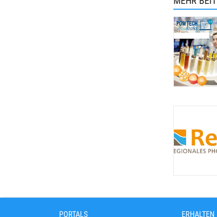
MEHR BEI
PORTALS
ERHALTEN 