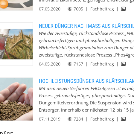
und Verarbeitung von Pulvern ist, hat längst 
Forschungssektor. Das Technologiezentrum in 
07.05.2020 |
7605
| Fachbeitrag |
Partikeldesign von Zukunftsmaterialien. Aus 
flammenhemmenden Eigenschaften produziert 
NEUER DÜNGER NACH MASS AUS KLÄRSCH
man tüftelt an der Formulierung für Düngergra
Wie der zweistufige, rückstandslose Prozess „
Carbon-Pellets. Bereits seit den 1960er Jahren
gebrauchsfertigen und phosphorhaltigen Dünger
Pharma-, Lebens- und Futtermittelindustrie sow
Wirbelschicht-Sprühgranulation zum Dünger als 
kontinuierlicher Wirbelschicht- und Strahlsc
zweistufige, rückstandslose Prozess „Phos4g
sauerstoffsensitive Substanzen unter inerten
und phosphorhaltigen Dünger macht. Die bo
04.05.2020 |
7157
| Fachbeitrag |
Eigenschaftsprofilen optimiert…
belastet das Grundwasser und die Gewässer, 
über Kulturpflanzen in die Nahrungskette. D
HOCHLEISTUNGSDÜNGER AUS KLÄRSCHL
Dünge- und der Klärschlammverordnung ist ab
Mit dem neuen Verfahren PHOS4green ist es mögl
Monoverbrennung zugeführt werden. Infolge
Prozess gebrauchsfertiges, phosphorhaltiges Dü
der Klärschlammasche erfolgen. Bekannte Ve
Düngemittelverordnung Die Suspension wird st
häufig große Mengen Abfall oder erfordern ei
Entsorger, innerhalb der nächsten 12 bis 15 
Verfahren „Phos4green“ von Glatt verbindet d
etablieren. Bisherige Verfahren zur Phoshorr
07.11.2019 |
7284
| Fachbeitrag |
neuen Dünger und führt zu vertriebsfähigen P
Mengen Abfall zu produzieren und auf eine bes
Glatt ein effizientes, marktreifes Verfahren en
Zudem stellt die DüMV hohe Anforderungen, di