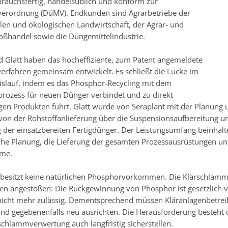
rauchsfertig, handelsüblich und konform zur
erordnung (DüMV). Endkunden sind Agrarbetriebe der
len und ökologischen Landwirtschaft, der Agrar- und
ßhandel sowie die Düngemittelindustrie.
d Glatt haben das hocheffiziente, zum Patent angemeldete
erfahren gemeinsam entwickelt. Es schließt die Lücke im
slauf, indem es das Phosphor-Recycling mit dem
prozess für neuen Dünger verbindet und zu direkt
igen Produkten führt. Glatt wurde von Seraplant mit der Planun
 von der Rohstoffanlieferung über die Suspensionsaufbereitung u
g der einsatzbereiten Fertigdünger. Der Leistungsumfang beinhalt
che Planung, die Lieferung der gesamten Prozessausrüstungen 
hme.
 besitzt keine natürlichen Phosphorvorkommen. Die Klärschlam
n angestoßen: Die Rückgewinnung von Phosphor ist gesetzlich v
icht mehr zulässig. Dementsprechend müssen Kläranlagenbetrei
nd gegebenenfalls neu ausrichten. Die Herausforderung besteht da
rschlammverwertung auch langfristig sicherstellen.