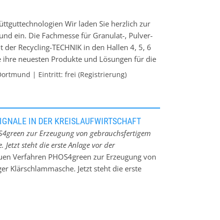
ch, Partikel in einem einzigen Prozessschritt im
schichten und anschließend zu kalzinieren. Als
üttguttechnologien Wir laden Sie herzlich zur
echnologien beherrscht Glatt diese wichtige
nd ein. Die Fachmesse für Granulat-, Pulver-
er Partikeleigenschaften durch definierte
 der Recycling-TECHNIK in den Hallen 4, 5, 6
beschichtung (Coating) oder
ie ihre neuesten Produkte und Lösungen für die
nen dieser Prozesse. Auch im
ein- bis grobkörnigen Materialien
rtmund | Eintritt: frei (Registrierung)
e Produktidee von der frühen Phase der
oller Networkingmöglichkeiten.
bis hin zum Scale-up in den
ung der Glatt Process & Plant Engineering
r Lebensmittel-, Futtermittel-, Feinchemie-,
IGNALE IN DER KREISLAUFWIRTSCHAFT
h geplant und in Betrieb genommen. Weltweit.
S4green zur Erzeugung von gebrauchsfertigem
- oder Strahlschichttechnologie, Glatt bietet
etzt steht die erste Anlage vor der
ür Kunden ohne eigene Produktionskapazitäten.
uen Verfahren PHOS4green zur Erzeugung von
r Klärschlammasche. Jetzt steht die erste
hren von Glatt wird im Rahmen eines BMBF-
t. Drei Interessensverbände, bestehend aus
 der Deutschen Phosphor-Plattform (DPP) und
PP), haben zusammen einen