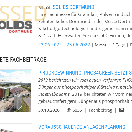
SSED
Technologie zur Sprühkalzination, ist es mögli
SOLIDS DORTMUND
MESSE
pulsierenden Heißgasstrom zu erzeugen, zu be
Ihre Fachmesse für Granulat-, Pulver- und Sch
Pionier für Wirbelschicht- und Strahlschicht-T
zehnten Solids Dortmund in der Messe Dortmu
Verfahren zur Formulierung und Optimierung d
& Schüttguttechnologien findet gemeinsam mit
Sprühagglomeration, Sprühgranulation, Sprüh
& 7 statt. Es erwarten Sie über 500 Firmen, d
(Mikro-)Verkapselung sowie durch Kombinatio
Verarbeitung, Handhabung und Lagerung von f
22.06.2022 – 23.06.2022
| Messe | 2 Tage | Do
Hochtemperatur-Bereich. Glatt unterstützt di
präsentieren. Freuen Sie sich auf zwei Tage v
Produktrezeptur über die Prozessentwicklung 
ETE FACHBEITRÄGE
Produktionsmaßstab. So werden unter der Leit
Teams maßgeschneiderte Produktionsanlagen fü
P-RÜCKGEWINNUNG: PHOS4GREEN SETZT S
Pharma- und Biotech-Applikationen erfolgreic
2019 berichteten wir vom neuen Verfahren PHO
Ob auf Basis von Pulversynthese, Wirbelschicht
Dünger aus phosphorhaltiger Klärschlammasche. J
ebenfalls die zertifizierte Lohnherstellung f
Inbetriebnahme.
2019 berichteten wir vom ne
gebrauchsfertigem Dünger aus phosphorhaltige
Anlage vor der Inbetriebnahme und das Verfa
30.10.2020 |
6835
| Fachbeitrag |
Verbundprojekts im Rhein-Main-Gebiet genutz
der Europäischen Phosphor Plattform (ESPP),
VORAUSSCHAUENDE ANLAGENPLANUNG
der Niederländischen Nährstoff Plattform (N