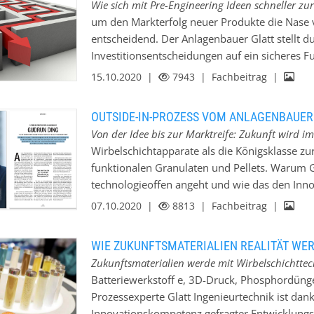
Wie sich mit Pre-Engineering Ideen schneller zur
Technologienkatalog veröffentlicht, der Meth
um den Markterfolg neuer Produkte die Nase 
Technologienkatalog stellt auch das von Glatt
entscheidend. Der Anlagenbauer Glatt stellt d
entwickelte PHOS4green-Verfahren vor Erste 
Investitionsentscheidungen auf ein sicheres 
Ende 2020 nimmt der Entwicklungspartner Sera
vorzuziehen. Die Vorbereitung von Investitio
15.10.2020 |
7943
| Fachbeitrag |
Anhalt, den Betrieb einer PHOS4green-Produkti
Produktentwicklern und Gründern Schweißperle
Jahresproduktion von 60.000 Tonnen phosphat
über den Projektumfang und die Details. Sie s
OUTSIDE-IN-PROZESS VOM ANLAGENBAUER
Betriebsabläufe einschätzen und die Wirtschaft
Von der Idee bis zur Marktreife: Zukunft wird 
Realistische Daten und Fakten zusammenzutrag
Wirbelschichtapparate als die Königsklasse zur
und mitunter auch das Know-how der mit der 
funktionalen Granulaten und Pellets. Warum G
zu vage Annahmen und Schätzungen führen daz
technologieoffen angeht und wie das den Inn
Potenziale nicht gehoben werden. Die Schlagz
das Wunschprodukt heranzukommen ist manch
07.10.2020 |
8813
| Fachbeitrag |
eindringlich, wie kostspielig und imageschäd
muss tüchtig sieben, um ein paar wertvolle K
nachfolgenden Veredelungsprozesse verwandel
WIE ZUKUNFTSMATERIALIEN REALITÄT WE
gilt für viele Aktivstoffe: Synthetisiert, ferme
Zukunftsmaterialien werde mit Wirbelschichttech
der Flüssigphase in eine partikuläre Form geb
Batteriewerkstoff e, 3D-Druck, Phosphordüng
ihre Wirkung entfalten zu können. Die gezielte
Prozessexperte Glatt Ingenieurtechnik ist dan
in der Pharmaindustrie, wo Glatt Marktführer 
Innovationskompetenz gefragter Entwicklungsp