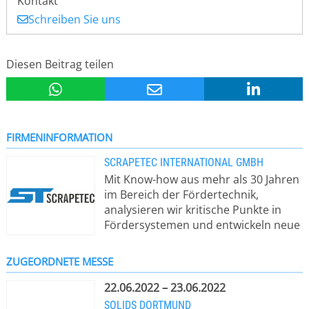
Kontakt
Schreiben Sie uns
Diesen Beitrag teilen
FIRMENINFORMATION
SCRAPETEC INTERNATIONAL GMBH
Mit Know-how aus mehr als 30 Jahren
im Bereich der Fördertechnik,
analysieren wir kritische Punkte in
Fördersystemen und entwickeln neue
kostengünstige
Lösungsmöglichkeiten zur
ZUGEORDNETE MESSE
Verbesserung und Optimierung. Mit
dieser Innovationsstrategie
22.06.2022 – 23.06.2022
entwickeln wir einzigartige Produkte
SOLIDS DORTMUND