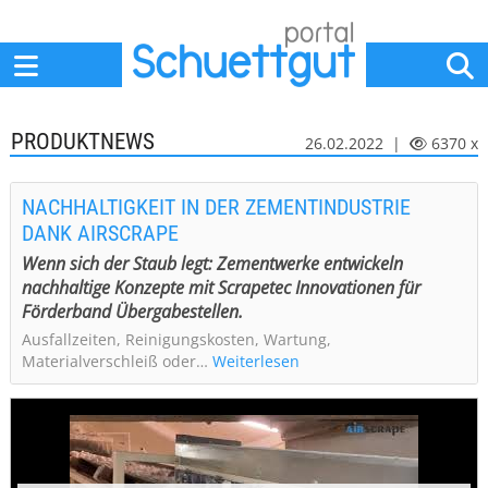
Home
Anbieter
News
Jobs
Events
Fachbeiträge
PRODUKTNEWS
26.02.2022 |
6370 x
NACHHALTIGKEIT IN DER ZEMENTINDUSTRIE
DANK AIRSCRAPE
Wenn sich der Staub legt: Zementwerke entwickeln
nachhaltige Konzepte mit Scrapetec Innovationen für
Förderband Übergabestellen.
Ausfallzeiten, Reinigungskosten, Wartung,
Materialverschleiß oder…
Weiterlesen