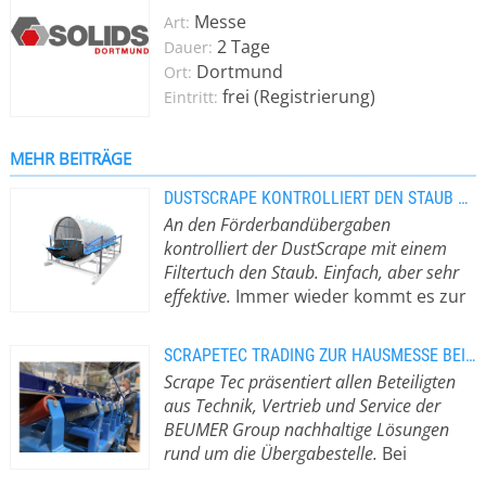
wie den AirScrape, DustScrape und
Messe
Art:
den SpeedScrape. Die
2 Tage
Dauer:
Neuentwicklungen aus unserem
Dortmund
Ort:
Hause ermöglichen mit niedrigen
frei (Registrierung)
Eintritt:
Kosten und geringem
Montageaufwand eine erhebliche
Vermeidung von Staubentwicklung,
MEHR BEITRÄGE
Verschüttungsverbesserungen und
DUSTSCRAPE KONTROLLIERT DEN STAUB AN DEN ÜBERGABEN
eine schonendere und effizientere
An den Förderbandübergaben
Gurtreinigung an kritischen Stellen
kontrolliert der DustScrape mit einem
entlang der Förderwege und an
Filtertuch den Staub. Einfach, aber sehr
Übergabestellen.
effektive.
Immer wieder kommt es zur
starken Staubentwicklung an den
Übergaben. Der DustScrape arbeitet
SCRAPETEC TRADING ZUR HAUSMESSE BEI DER BEUMER GROUP
hier mit einer offenen
Scrape Tec präsentiert allen Beteiligten
Berühigungszone, dass heisst, die
aus Technik, Vertrieb und Service der
überschüssige Luft kann durch das
BEUMER Group nachhaltige Lösungen
Filtertuch entweichen und das
rund um die Übergabestelle.
Bei
Material bleibt im System. Ein kleines
ScrapeTec in Kamp-Lintfort hat man