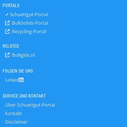
detailliertes Pre-Engineering, wie es
geringem Aufwand
Labormaßstab funktioniert? Die Glatt
PORTALS
der Anlagenbauer und
anwendungsspezifisch optimierte
Pulversynthese ist ein vielseitiges
Prozessexperte Glatt anbietet.
✓
Schuettgut-Portal
Materialien zu entwickeln und zu
Werkzeug für die Entwicklung und
Clifford Schäfersküpper, Head Project
testen. Nach erfolgreicher Erprobung
BulkSolids-Portal
industrielle Fertigung von innovativen
Execution Process Technology Food,
kann die Technologie entsprechend
Batteriewerkstoffen. Die…
Recycling-Portal
Feed & Fine Chemicals bei Glatt
hochskaliert und die Losgrößen an
Ingenieurtechnik, erläutert anhand
den tatsächlichen Bedarf angepasst
von Praxisbeispielen, worauf es beim
RELATED
werden. Innovative Werkstoff- und
Pre-Engineering ankommt. Pre-
Produktideen High-Tech-Keramiken
Bulkgids.nl
Engineering ist ursprünglich im
kommen heute für unterschiedliche
Pharmabereich beheimatet, aber
medizinische und technische
auch in der Food- oder Feed-Industrie
FOLGEN SIE UNS
Anwendungen und zum Einsatz.…
steigt die Nachfrage. Klar ist, die
Linked
Pharma-Akteure stehen unter immer
höherem Wettbewerbsdruck. Es gilt,
strenge Regeln zu befolgen und in
SERVICE UND KONTAKT
hochkomplexen Prozessen mit
Über Schuettgut-Portal
häufigen Produktwechseln zu
arbeiten. Lesen Sie den
Kontakt
vollständigen…
Disclaimer