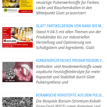
Mengen hergestellt werden müssen.
sich nicht nur beim betrieblichen
neuartige Pulverwerkstoffe für Farben,
Strahlschichtverfahren können auch
Anforderungen an die Funktionalität
Mit der Pulversynthese im
Kostenmanagement, sondern zahlt
Lacke und Bauchemikalien in den
temperatur- und sauerstoffsensitive
und Lebensdauer von Produkten. Die
pulsierenden Gasstrom ist es dem
sich auch bei der
Mittelpunkt
Glatt präsentiert
Substanzen unter inerten
benötigten Hochleistungsmaterialien
Anlagenbauer Glatt gelungen, diese
Wettbewerbsfähigkeit und dem Image
Prozesslösungen zum Partikeldesign
Bedingungen behandelt und in ihren
stellen die Material und
Herausforderungen zu meistern und
aus. Ob in Form von spektakulärer
für optimierte Additive und Füllstoffe
Eigenschaftsprofilen optimiert…
Werkstoffentwickler und damit auch
GLATT PARTIKELDESIGN VON NANO BIS MAKRO AUF DER SOLIDS 2023
eine ausgereifte Prozesstechnologie
Architektur wie bei modernsten,
auf der European Coatings Show 2023
die Pulverhersteller vor neue
Stand H 04-5 mit allen Themen von der
zu etablieren, um Zukunftsmaterialien
energetisch autarken
28. – 30. März 2023 – Messe Nürnberg
Herausforderungen. Mit einer
Produktidee bis zur industriellen
sowohl im Labormaßstab für
Firmenzentralen oder in silbergrauen
Sie finden die Glatt Experten am
Weiterentwicklung der
Herstellung und Optimierung von
Forschungszwecke als auch im
Komponenten für
Stand 3-732 Die
Pulversynthese hat der Anlagenbauer
Schüttgütern und Ingredients.
Glatt
industriellen Maßstab herzustellen.
Wirbelschichtanlagen – hinter
Produktanforderungen an Farben
und Prozessexperte Glatt ein
präsentiert sein Portfolio für
Zeitaufwendige und risikoreiche
erfolgreichen Konzepten steckt stets
und Lacke sind vielseitig, die
Verfahren etabliert, das das Design
Partikeldesign auf der SOLIDS 2023
Scale-Up-Verfahren entfallen durch
ein ganzheitlicher Ansatz. Die
Eigenschaften kommerziell
KUNDENSPEZIFISCHES PRODUKTDESIGN VON BATTERIEMATERIALIEN
von Primärpartikeln auf ein neues
29. – 30. März 2023 – Messe
die maßstabsunabhängigen
energetische Optimierung von
verfügbarer Füllstoffe oder Additive
Kathoden- und Anodenwerkstoffe sowie
Level hebt: Die wegweisende
Dortmund Treffen Sie unsere
Prozessbedingungen…
Anlagen ist im Prinzip einer der
sind es oft nicht. Die Glatt Experten
oxydische Feststoffelektrolyte für mehr
Technologie der Sprühtrocknung und
Experten am Stand H04-5 Als eines
einfachsten Wege hin zu einer
informieren daher vom 28. bis 30.
Kapazität und Stabilität durch Glatt
Sprühkalzination im pulsierenden
der führenden Unternehmen für
wirtschaftlicheren und „grüneren“
März 2023 auf der ECS in Nürnberg
Pulversynthese und
Gasstrom ermöglicht das zielgenaue
Wirbelschichtprozesse und
Produktion. Weil aber – unabhängig
darüber, wie diese Lücke mit
Wirbelschichttechnologie
Gestalten Sie
Design ganz neuer Pulvertypen im
Pulversynthese mit eigenem
von der energetischen Konfiguration
optimierten Pulvern und Partikeln
die Energiewende mit Ihren
Nano- und Mikrometerbereich mit
Technologiezentrum in Weimar
KERAMISCHE ROHSTOFFE AUS DEM PULSIERENDEN HEISSGASSTROM
– in jedem Fall die Produktqualität die
geschlossen werden kann. Als
innovativen Batteriewerkstoffen Mehr
exakt eingestellten Eigenschaften.
präsentiert Glatt integrierte Konzepte
Die Beispiele Barium-Strontium-Kobalt-
höchste Priorität hat, müssen
führendes Unternehmen für
Kapazität und Stabilität durch
Materialien können hinsichtlich
im Zusammenspiel von
Eisen-Oxid (BSCF) sowie dotiertem und
Maßnahmen und Auswirkungen in