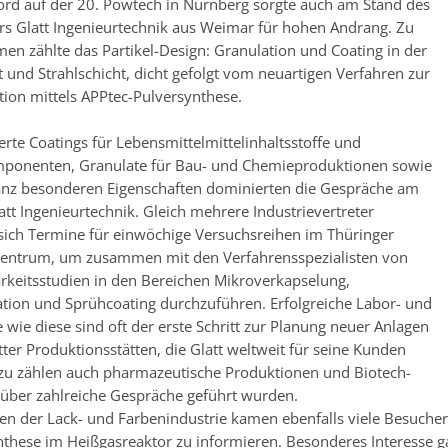
rd auf der 20. Powtech in Nürnberg sorgte auch am Stand des
s Glatt Ingenieurtechnik aus Weimar für hohen Andrang. Zu
en zählte das Partikel-Design: Granulation und Coating in der
t und Strahlschicht, dicht gefolgt vom neuartigen Verfahren zur
tion mittels APPtec-Pulversynthese.
erte Coatings für Lebensmittelmittelinhaltsstoffe und
mponenten, Granulate für Bau- und Chemieproduktionen sowie
anz besonderen Eigenschaften dominierten die Gespräche am
att Ingenieurtechnik. Gleich mehrere Industrievertreter
 sich Termine für einwöchige Versuchsreihen im Thüringer
zentrum, um zusammen mit den Verfahrensspezialisten von
rkeitsstudien in den Bereichen Mikroverkapselung,
tion und Sprühcoating durchzuführen. Erfolgreiche Labor- und
 wie diese sind oft der erste Schritt zur Planung neuer Anlagen
ter Produktionsstätten, die Glatt weltweit für seine Kunden
Dazu zählen auch pharmazeutische Produktionen und Biotech-
über zahlreiche Gespräche geführt wurden.
en der Lack- und Farbenindustrie kamen ebenfalls viele Besucher
nthese im Heißgasreaktor zu informieren. Besonderes Interesse 