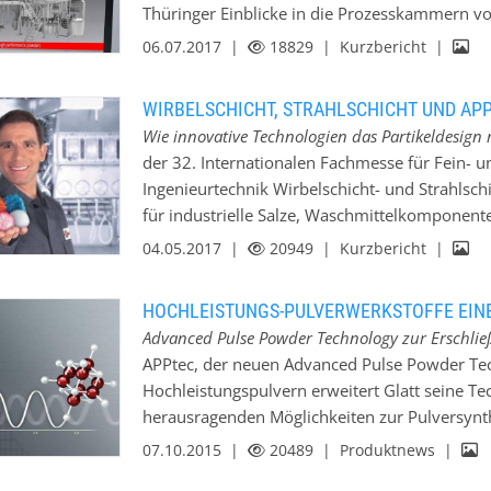
Thüringer Einblicke in die Prozesskammern vo
Überblick über verschiedene Aspekte zur Prod
und stellten APPtec vor, ihr neuartiges Verfah
Verarbeitung und Qualitätsbewertung.
06.07.2017 |
18829
| Kurzbericht |
Sprühkalzination. Diese neue Technologie erl
wie Effektpigmente für die Lackindustrie, Kat
WIRBELSCHICHT, STRAHLSCHICHT UND AP
Optokeramiken für Linsen und Detektoren. W
Wie innovative Technologien das Partikeldesign 
und Pulver mit ganz besonderen Eigenschafte
der 32. Internationalen Fachmesse für Fein- u
Glatt Ingenieurtechnik. Die Engineering-Spezia
Ingenieurtechnik Wirbelschicht- und Strahlsch
nur Wirbelschichtapparate und ganze Fabrikan
für industrielle Salze, Waschmittelkomponente
zusammen mit den Kunden den Prozess zum 
stabilisiert, funktionalisiert und für die nach
04.05.2017 |
20949
| Kurzbericht |
werden können. Mit APPtec stellt der Anlagen
Pulversynthese mittels Sprühkalzination vor,
HOCHLEISTUNGS-PULVERWERKSTOFFE EIN
können – etwa Effektpigmente für die Lackindu
Advanced Pulse Powder Technology zur Erschl
oder Optokeramiken für Linsen und Detektoren
APPtec, der neuen Advanced Pulse Powder Te
dosierbare Komponenten mit definierten Para
Hochleistungspulvern erweitert Glatt seine T
Korngrößenverteilung essentiell, um neue Prod
herausragenden Möglichkeiten zur Pulversyn
Wirbelschicht- und Strahlschichttechnologien
Eigenschaftskombinationen ausgestattet werde
07.10.2015 |
20489
| Produktnews |
zielgenaue Design neuer Pulvertypen mit exak