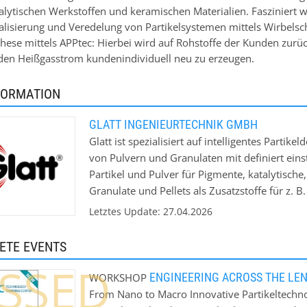
alytischen Werkstoffen und keramischen Materialien. Fasziniert
alisierung und Veredelung von Partikelsystemen mittels Wirbelsch
hese mittels APPtec: Hierbei wird auf Rohstoffe der Kunden zurü
den Heißgasstrom kundenindividuell neu zu erzeugen.
FORMATION
GLATT INGENIEURTECHNIK GMBH
Glatt ist spezialisiert auf intelligentes Parti
von Pulvern und Granulaten mit definiert eins
Partikel und Pulver für Pigmente, katalytisch
Granulate und Pellets als Zusatzstoffe für z. B
Reinigungsmittel, Düngemittel, Pestizide, Na
Letztes Update: 27.04.2026
Eine Verkapselung von Aromen, Enzymen, Vit
Fettsäuren (PUFA) ist dabei ebenso möglich w
ETE EVENTS
aktiven, sensiblen Substanzen, die es zu schütz
SSED
Technologie zur Sprühkalzination, ist es mögli
ENGINEERING ACROSS THE LE
WORKSHOP
pulsierenden Heißgasstrom zu erzeugen, zu be
From Nano to Macro Innovative Partikeltechno
Pionier für Wirbelschicht- und Strahlschicht-T