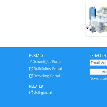
PORTALS
ERHALTEN 
✓
Schuettgut-Portal
BulkSolids-Portal
Recycling-Portal
Newsletter
RELATED
Bulkgids.nl