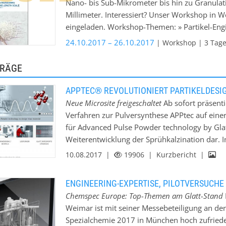
Nano- bis Sub-Mikrometer bis hin zu Granulat
Verfahren zur Formulierung und Optimierung d
Millimeter. Interessiert? Unser Workshop in Wei
Sprühagglomeration, Sprühgranulation, Sprüh
eingeladen. Workshop-Themen: » Partikel-Eng
(Mikro-)Verkapselung sowie durch Kombinatio
funktionalem Mehrwert » Pulversynthese und
24.10.2017 – 26.10.2017
| Workshop | 3 Tage 
Hochtemperatur-Bereich. Glatt unterstützt di
Agglomeration und Sprühgranulation » Besch
Produktrezeptur über die Prozessentwicklung 
trocknen Produktformen » physikalische und 
TRÄGE
Produktionsmaßstab. So werden unter der Leit
Partikelsystemen » Trocknungsprozesse - von 
Teams maßgeschneiderte Produktionsanlagen fü
Strukturen » Produktdesign - ein hierarchisch
APPTEC® REVOLUTIONIERT PARTIKELDESIG
Pharma- und Biotech-Applikationen erfolgreic
Neben theoretischen Grundlagen zum Prozess-E
Neue Microsite freigeschaltet
Ab sofort präsenti
Ob auf Basis von Pulversynthese, Wirbelschicht
Demonstration aller heute modernen Prozesso
Verfahren zur Pulversynthese APPtec auf eine
ebenfalls die zertifizierte Lohnherstellung f
mittels APPtec sowie für Sprühagglomeration,
für Advanced Pulse Powder technology by Glat
Wirbelschicht- und Strahlschichtverfahren. Wi
Weiterentwicklung der Sprühkalzination dar. 
sowie Aspekte zu innovativen Produktdesigns,
einer nahezu frei einstellbaren chemischen
10.08.2017 |
19906
| Kurzbericht |
zu Scale-up- Methoden sowie zu Simulation od
bislang nicht erreichbaren Eigenschaften ausg
unterschiedlichen Prozessprinzipien bei batc
oberfläche lassen sich dabei genauso individu
ENGINEERING-EXPERTISE, PILOTVERSUCH
bewerten und erfahren Sie, welchen Einfluss
Prozessschritt realisieren wie funktionelle Co
Chemspec Europe: Top-Themen am Glatt-Stand
Rohmaterialeigenschaften auf den Charakter de
Schichtdicke, Porosität und Aktivität.
Weimar ist mit seiner Messebeteiligung an der
Prozesse basieren auf repräsentativen Fallstu
Spezialchemie 2017 in München hoch zufriede
Funktionalitäten im Glatt Technologiezentrum 