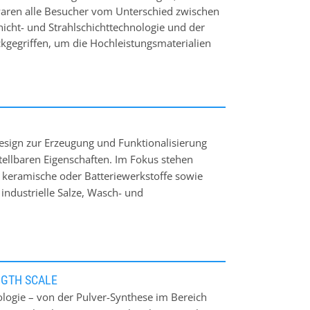
 waren alle Besucher vom Unterschied zwischen
icht- und Strahlschichttechnologie und der
ckgegriffen, um die Hochleistungsmaterialien
keldesign zur Erzeugung und Funktionalisierung
tellbaren Eigenschaften. Im Fokus stehen
e, keramische oder Batteriewerkstoffe sowie
. industrielle Salze, Wasch- und
hrungs-, Nahrungsergänzungs- und Arzneimittel.
aminen, Mikroorganismen, Probiotika oder
ie die von ätherischen Ölen und anderen
en gilt. Mit Glatt APPtec®, einer einzigartigen
ch, Partikel in einem einzigen Prozessschritt im
NGTH SCALE
schichten und anschließend zu kalzinieren. Als
logie – von der Pulver-Synthese im Bereich
echnologien beherrscht Glatt diese wichtige