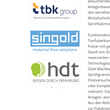
Besucherreko
Ihre Adresse wird nicht an
Anlagenbauer
Dritte weitergegeben.
Zu unseren
Datenschutz-
den Kernthem
Bestimmungen.
Wirbelschich
Sprühkalzina
Funktionalisi
Tierfutterko
Pulver mit g
Stand von Gl
reservierten
Technologie
Glatt Machba
Sprühgranula
Pilotversuche
oder komplet
realisiert. 
Anlagen, wor
Aus den Reih
zur Pulversy