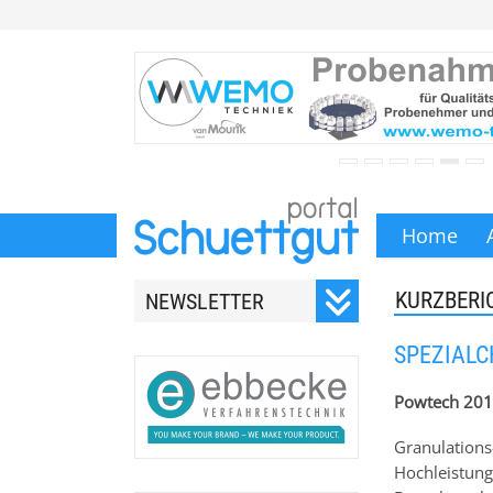
Home
KURZBERI
NEWSLETTER
Registrieren Sie sich für
SPEZIALC
unseren monatlichen
Newsletter.
Powtech 2017
Granulations
Hochleistung