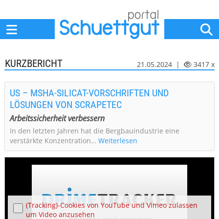
Home
Anbieter
News
Jobs
Events
Fachbeiträge
KURZBERICHT
21.05.2024 |
3417 x
US – MSHA-SILICAT-VORSCHRIFTEN UND
LÖSUNGEN VON SCRAPETEC
Arbeitssicherheit verbessern
In den letzten Jahren hat die Bergbauindustrie eine
verstärkte Konzentration…
Weiterlesen
(Tracking)-Cookies von YouTube und Vimeo zulassen
um Video anzusehen