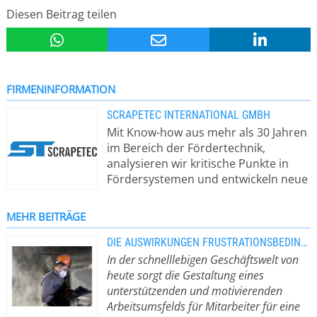
Diesen Beitrag teilen
FIRMENINFORMATION
SCRAPETEC INTERNATIONAL GMBH
Mit Know-how aus mehr als 30 Jahren
im Bereich der Fördertechnik,
analysieren wir kritische Punkte in
Fördersystemen und entwickeln neue
kostengünstige
Lösungsmöglichkeiten zur
MEHR BEITRÄGE
Verbesserung und Optimierung. Mit
dieser Innovationsstrategie
DIE AUSWIRKUNGEN FRUSTRATIONSBEDINGTER MITARBEITER AUF UNTERNEHMEN
entwickeln wir einzigartige Produkte
In der schnelllebigen Geschäftswelt von
wie den AirScrape, DustScrape und
heute sorgt die Gestaltung eines
den SpeedScrape. Die
unterstützenden und motivierenden
Neuentwicklungen aus unserem
Arbeitsumsfelds für Mitarbeiter für eine