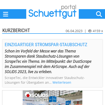
Home
Anbieter
News
Jobs
Events
Fachbeiträge
KURZBERICHT
06.04.2023 |
4159 x
EINZIGARTIGER STROMSPAR-STAUBSCHUTZ
Schon im Vorfeld der Messe war das Thema
Stromsparen dank Staubschutz-Lösungen von
ScrapeTec ein Thema. Im Mittelpunkt: der DustScrape
im Zusammenspiel mit dem AirScrape. Auch auf der
SOLIDS 2023, live zu erleben.
ScrapeTec, die Entwickler innovativer Staubschutz-
Lösungen für Übergaben an…
Weiterlesen