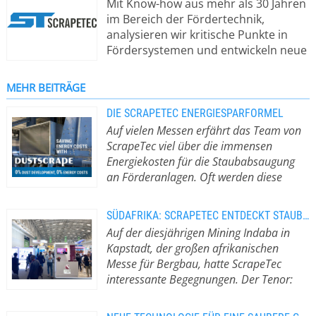
Mit Know-how aus mehr als 30 Jahren
im Bereich der Fördertechnik,
analysieren wir kritische Punkte in
Fördersystemen und entwickeln neue
kostengünstige
Lösungsmöglichkeiten zur
MEHR BEITRÄGE
Verbesserung und Optimierung. Mit
dieser Innovationsstrategie
DIE SCRAPETEC ENERGIESPARFORMEL
entwickeln wir einzigartige Produkte
Auf vielen Messen erfährt das Team von
wie den AirScrape, DustScrape und
ScrapeTec viel über die immensen
den SpeedScrape. Die
Energiekosten für die Staubabsaugung
Neuentwicklungen aus unserem
an Förderanlagen. Oft werden diese
Hause ermöglichen mit niedrigen
Fixkosten als Argument genannt, nicht in
Kosten und geringem
Innovationen für den Staubschutz
SÜDAFRIKA: SCRAPETEC ENTDECKT STAUBSCHUTZ-POTENTIAL
Montageaufwand eine erhebliche
investieren zu können.
Die Rechnung ist
Auf der diesjährigen Mining Indaba in
Vermeidung von Staubentwicklung,
einfach: Durch die Investition in eine
Kapstadt, der großen afrikanischen
Verschüttungsverbesserungen und
ScrapeTec Staubschutzlösung rund
Messe für Bergbau, hatte ScrapeTec
eine schonendere und effizientere
um den DustScrape an den
interessante Begegnungen. Der Tenor:
Gurtreinigung an kritischen Stellen
Übergaben einer Förderanlage
Man sucht nach Lösungen, um die Kosten
entlang der Förderwege und an
können die kompletten Energiekosten
durch Staubentwicklung und
Übergabestellen.