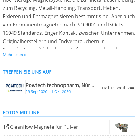
zum Recycling, Metall-Handling, Transport, Heben,
Fixieren und Entmagnetisieren bestimmt sind. Aber auch
von Permanentmagneten nach ISO 9001 und ISO/TS
16949 Standards. Enger Kontakt zwischen Unternehmen,
Originalherstellern und Endverbrauchern in
Kombination mit jahrelanger Erfahrung und modernem
Mehr lesen »
Engineering resultieren in funktionalen
Maßarbeitslösungen. Während des gesamten Prozesses
TREFFEN SIE UNS AUF
steht die funktionale Qualität von der Entwicklung bis hin
zur Lieferung im Mittelpunkt. Seit der Gründung im Jahr
Powtech technopharm, Nürnberg
Hall 12 Booth 244
1959 hat dieses Familienunternehmen Millionen
29 Sep 2026 – 1 Okt 2026
Magnetsysteme hergestellt, die ihren Weg auf alle
Kontinente in der ganzen Welt gefunden haben. Die
FOTOS MIT LINK
Entwicklung und Konstruktion von Magnetsystemen
findet an unseren Hauptsitz in Waalre (NL)statt.
Cleanflow Magnete für Pulver
Innovation und Qualität –laut ISO, ISO/TS, EHEGD und