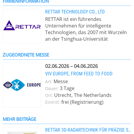
FIRMENINFORMATION
RETTAR TECHNOLOGY CO., LTD
RETTAR ist ein führendes
Unternehmen für intelligente
Technologien, das 2007 mit Wurzeln
an der Tsinghua-Universität
gegründet wurde und sich auf
fortschrittliche KI- und radarbasierte
ZUGEORDNETE MESSE
industrielle Messlösungen für Kunden
weltweit spezialisiert hat. Wir fördern
02.06.2026 – 04.06.2026
industrielle Präzision und Sicherheit
VIV EUROPE, FROM FEED TO FOOD
mit unserem Kernproduktportfolio,
Messe
Art:
darunter die innovative 3DPro-Serie
3 Tage
Dauer:
(3D-Radarscanner, 3D-Laserscanner)
Utrecht, The Netherlands
Ort:
zur Volumenvisualisierung sowie
frei (Registrierung)
Eintritt:
hochzuverlässige Radar-
Füllstandsmessgeräte und
Füllstandsschalter für die
MEHR BEITRÄGE
Prozesssteuerung. Gestützt auf über
RETTAR 3D-RADARTECHNIK FÜR PRÄZISE SORGHUM-SILOS
180 Technologiepatente und ein