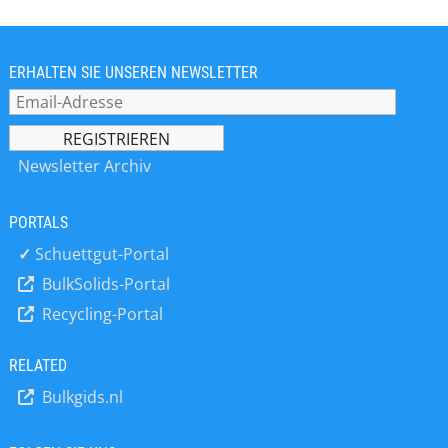
Pharmabereich bei der Herstellung
Abstimmung bei Abweichungen vom
und Trocknung von Tabletten. Dabei
Standardprogramm mit
werden pro Stunden 8000 m³ Luft
Vertriebsmitarbeitern aus dem Innen-
gereinigt. Da es sich bei der
ERHALTEN SIE UNSEREN NEWSLETTER
und Außendienst/ Bearbeitung und
Anwendung um brennbare Stäube
Vorkalkulation von Sonderlösungen *
handelt ist das System in
Festigkeitsberechnungen von
druckstoßfester Ausführung gebaut.
Filtergehäusen * Bearbeitung von
Die Beauftragung erfolgte im Juli 2023,
Newsletter Archiv
techn. Reklamationen (im Haus und
die Auslieferung im Januar 2024.
vor Ort) * Lieferantengespräche –
zumeist dem Einkauf (im Haus oder
PORTALS
bei Lieferanten) * Projektleitung bei
✓
Schuettgut-Portal
Großaufträgen * Erstellung von
Qualitäts- und Inspektionsplänen
BulkSolids-Portal
(QIP) * Überwachung der Einhaltung
Recycling-Portal
von QIP’s Ansprechpartner für
Kunden …
RELATED
Bulkgids.nl