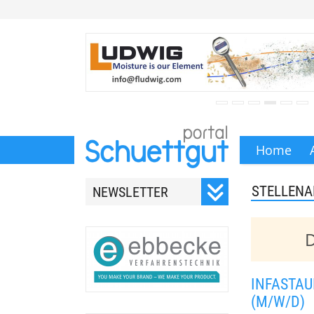
Home
STELLEN
NEWSLETTER
Registrieren Sie sich für
unseren monatlichen
D
Newsletter.
INFASTAU
(M/W/D)