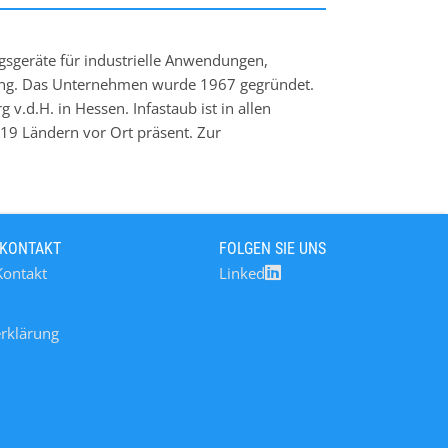
gsgeräte für industrielle Anwendungen,
ung. Das Unternehmen wurde 1967 gegründet.
.d.H. in Hessen. Infastaub ist in allen
 19 Ländern vor Ort präsent. Zur
lter, Schlauchfilter, Lamellenfilter und
scher Abreinigung sowie Sicherheitsfilter und
ken einen Volumenstrombereich von 20 m3/h
 KONTAKT
FOLGEN SIE UNS
Kontakt
Linked
rklärung