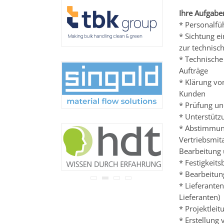
Ihre Adresse wird nicht an
Ihre Aufgabe
Dritte weitergegeben.
Zu unseren
Datenschutz-
* Personalfü
Bestimmungen.
* Sichtung e
zur technisc
* Technische
Aufträge
* Klärung vo
Kunden
* Prüfung u
* Unterstütz
* Abstimmun
Vertriebsmit
Bearbeitung 
* Festigkeit
* Bearbeitun
* Lieferante
Lieferanten)
* Projektlei
* Erstellung 