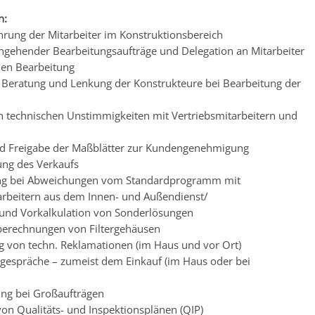
n:
hrung der Mitarbeiter im Konstruktionsbereich
ingehender Bearbeitungsaufträge und Delegation an Mitarbeiter
hen Bearbeitung
 Beratung und Lenkung der Konstrukteure bei Bearbeitung der
n technischen Unstimmigkeiten mit Vertriebsmitarbeitern und
nd Freigabe der Maßblätter zur Kundengenehmigung
ung des Verkaufs
g bei Abweichungen vom Standardprogramm mit
arbeitern aus dem Innen- und Außendienst/
und Vorkalkulation von Sonderlösungen
sberechnungen von Filtergehäusen
g von techn. Reklamationen (im Haus und vor Ort)
ngespräche – zumeist dem Einkauf (im Haus oder bei
tung bei Großaufträgen
von Qualitäts- und Inspektionsplänen (QIP)