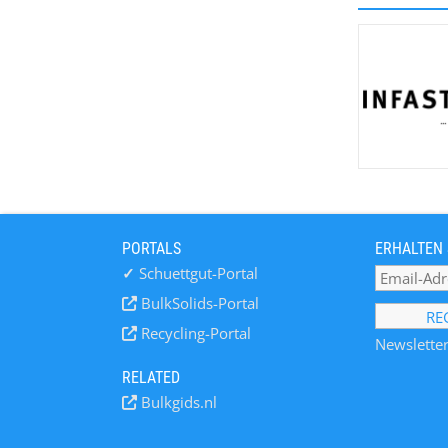
PORTALS
ERHALTEN 
✓
Schuettgut-Portal
BulkSolids-Portal
Recycling-Portal
Newsletter
RELATED
Bulkgids.nl