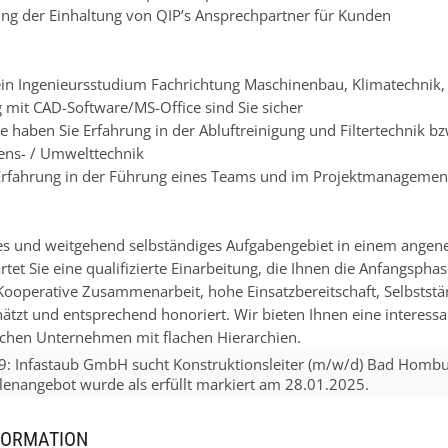
g der Einhaltung von QIP’s Ansprechpartner für Kunden
ein Ingenieursstudium Fachrichtung Maschinenbau, Klimatechnik, 
mit CAD-Software/MS-Office sind Sie sicher
se haben Sie Erfahrung in der Abluftreinigung und Filtertechnik 
ens- / Umwelttechnik
Erfahrung in der Führung eines Teams und im Projektmanagemen
iges und weitgehend selbständiges Aufgabengebiet in einem ange
rtet Sie eine qualifizierte Einarbeitung, die Ihnen die Anfangsphas
Kooperative Zusammenarbeit, hohe Einsatzbereitschaft, Selbstst
hätzt und entsprechend honoriert. Wir bieten Ihnen eine interess
schen Unternehmen mit flachen Hierarchien.
9
:
Infastaub GmbH
sucht
Konstruktionsleiter (m/w/d)
Bad Hombur
llenangebot wurde als erfüllt markiert am
28.01.2025
.
FORMATION