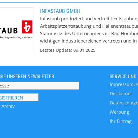
INFASTAUB GMBH
Infastaub produziert und vertreibt Entstaubun
Arbeitsplatzentstaubung und Hallenentstaub
Stammsitz des Unternehmens ist Bad Homburg v
wichtigen Industriebereichen vertreten und in
Produktpalette zählen Taschenfilter, Patronenfi
Letztes Update: 09.01.2025
Kassettenfilter mit pneumatischer und mechani
Beladesysteme. Die Entstaubungsgeräte dec
bis ca. 20.000 m3/h ab.
SIE UNSEREN NEWSLETTER
SERVICE UND
Impressum, 
Disclaimer
Datenschutze
 Archiv
Werbung
Ihr Eintrag