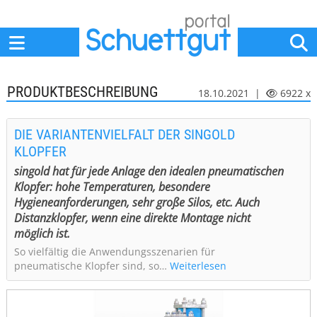
Home
Anbieter
News
Jobs
Events
Fachbeiträge
PRODUKTBESCHREIBUNG
18.10.2021 |
6922 x
DIE VARIANTENVIELFALT DER SINGOLD
KLOPFER
singold hat für jede Anlage den idealen pneumatischen
Klopfer: hohe Temperaturen, besondere
Hygieneanforderungen, sehr große Silos, etc. Auch
Distanzklopfer, wenn eine direkte Montage nicht
möglich ist.
So vielfältig die Anwendungsszenarien für
pneumatische Klopfer sind, so…
Weiterlesen