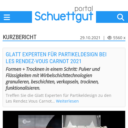
Home
Anbieter
News
Jobs
Events
Fachbeiträge
KURZBERICHT
29.10.2021 |
5560 x
GLATT EXPERTEN FÜR PARTIKELDESIGN BEI
LES RENDEZ-VOUS CARNOT 2021
Formen + Trocknen in einem Schritt: Pulver und
Flüssigkeiten mit Wirbelschichttechnologien
granulieren, beschichten, verkapseln, trocknen,
funktionalisieren.
Treffen Sie die Glatt Experten für Partikeldesign zu den
Les Rendez.Vous Carnot…
Weiterlesen