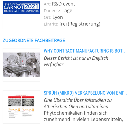
industrielle Salze, Wasch- und
R&D event
Art:
Reinigungsmittel, Düngemittel,
2 Tage
Dauer:
Pestizide, Nahrungs-,
Lyon
Ort:
Nahrungsergänzungs- und
frei (Registrierung)
Eintritt:
Arzneimittel. Eine Verkapselung von
Aromen, Enzymen, Vitaminen,
Mikroorganismen, Probiotika oder
ZUGEORDNETE FACHBEITRÄGE
Fettsäuren (PUFA) ist dabei ebenso
WHY CONTRACT MANUFACTURING IS BOTH CRITICAL AND CRUCIAL
möglich wie die von ätherischen Ölen
Dieser Bericht ist nur in Englisch
und anderen aktiven, sensiblen
verfügbar
Substanzen, die es zu schützen gilt.
Mit Glatt APPtec®, einer einzigartigen
Technologie zur Sprühkalzination, ist
es möglich, Partikel in einem einzigen
Prozessschritt im pulsierenden
SPRÜH (MIKRO) VERKAPSELUNG VON EMPFINDLICHEN SUBSTANZEN IN MATRIXFORM
Heißgasstrom zu erzeugen, zu
Eine Übersicht Über fallstudien zu
beschichten und anschließend zu
Ätherischen Ölen und vitaminen
kalzinieren. Als Pionier für
Phytochemikalien finden sich
Wirbelschicht- und Strahlschicht-
zunehmend in vielen Lebensmitteln,
Technologien beherrscht Glatt diese
chemischen und landwirtschaftlichen
wichtige Verfahren zur Formulierung