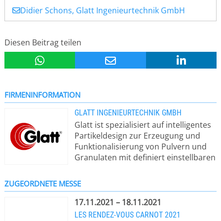
Didier Schons, Glatt Ingenieurtechnik GmbH
Diesen Beitrag teilen
FIRMENINFORMATION
GLATT INGENIEURTECHNIK GMBH
Glatt ist spezialisiert auf intelligentes
Partikeldesign zur Erzeugung und
Funktionalisierung von Pulvern und
Granulaten mit definiert einstellbaren
Eigenschaften. Im Fokus stehen
Partikel und Pulver für Pigmente,
ZUGEORDNETE MESSE
katalytische, keramische oder
Batteriewerkstoffe sowie Granulate
17.11.2021 – 18.11.2021
und Pellets als Zusatzstoffe für z. B.
LES RENDEZ-VOUS CARNOT 2021