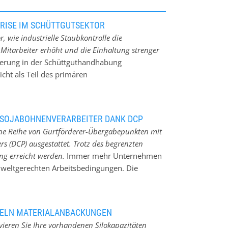
KRISE IM SCHÜTTGUTSEKTOR
, wie industrielle Staubkontrolle die
r Mitarbeiter erhöht und die Einhaltung strenger
igerung in der Schüttguthandhabung
cht als Teil des primären
 Stan Egging. Die moderne
ntegrierten Ansatz für saubere und nachhaltige
 Komplettpartner zur Vermeidung von
 SOJABOHNENVERARBEITER DANK DCP
rch industriellen Staub Die finanziellen
ine Reihe von Gurtförderer-Übergabepunkten mit
eit über einfache Reinigungskosten hinaus.
rs (DCP) ausgestattet. Trotz des begrenzten
unbewusst erhebliches Kapital verlieren: *
ung erreicht werden.
Immer mehr Unternehmen
inen und Peripheriegeräten. * Übermäßige
weltgerechten Arbeitsbedingungen. Die
nkt werden können. * Potenzielle
ingehalten, und die Gesundheit der Mitarbeiter
und von Gesundheitsrisiken. *
staubempfindlichen Produkten erkennen die
kt, in dem Mitarbeiter saubere
en zu kontrollieren und zu minimieren. Ein
DELN MATERIALANBACKUNGEN
erdamer Hafen hat zum Beispiel eine Reihe von
vieren Sie Ihre vorhandenen Silokapazitäten