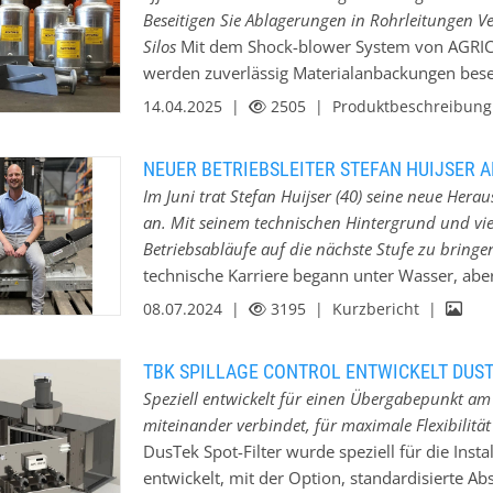
Übergabepunkten an Gurtförderern mit nachha
Beseitigen Sie Ablagerungen in Rohrleitungen V
Partners (DCP) ausgestattet. „In der früheren S
Silos
Mit dem Shock-blower System von AGRI
Bereich ohne Atemschutz zu betreten. Jetzt wi
werden zuverlässig Materialanbackungen beseit
direkt in den Produktstrom zurückgeführt“, s
Shock-blower System ermöglicht individuelle 
14.04.2025 |
2505
| Produktbeschreibun
Einzigartiges Projekt mit begrenztem Platzan
Schüttgutindustrie. Schüttgut-Anbackungen we
kann zu Recht als einzigartig bezeichnet werd
Shock-blower Luftstoßsystem beseitigt. Wie f
NEUER BETRIEBSLEITER STEFAN HUIJSER 
Lösen mit Luftdruck; Shock-blower Luftstoßge
Im Juni trat Stefan Huijser (40) seine neue Hera
Inertgas) und entspannen diese bei Bedarf exp
an. Mit seinem technischen Hintergrund und viel
Technik der Shock-blower Luftstoßgeräte wird
Betriebsabläufe auf die nächste Stufe zu bringe
Betriebsbedingungen angepasst. Shock-blower
technische Karriere begann unter Wasser, aber j
Druckluft oder Inertgas und einer Ventileinhei
Schüttgutförderung und der industriellen Pro
08.07.2024 |
3195
| Kurzbericht |
nach EURO-Norm gefertigt und ist innen und au
spricht Stefan Huijser über seine ersten Woche
Ventilsitz…
Leute und eine tolle Atmosphäre. Die Arbeit is
TBK SPILLAGE CONTROL ENTWICKELT DUST
sehr gut. Auch meine früheren Jobs waren nie l
Speziell entwickelt für einen Übergabepunkt am
Herausforderung zu spüren. Ich habe zum Bei
miteinander verbindet, für maximale Flexibilität
gearbeitet, das sich mit der Gasdetektion in 
DusTek Spot-Filter wurde speziell für die In
von Abgasen und der Steuerung von Lüftungsa
entwickelt, mit der Option, standardisierte 
Jahre lang als Maschinist auf einem U-Boot. Die