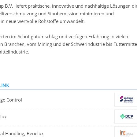
p B.V. liefert praktische, innovative und nachhaltige Lösungen di
elltverschmutzung und Staubemission minimieren und
 in neue wertvolle Rohstoffe umwandelt.
erten im Schüttgutumschlag und verfügen Erfahrung in vielen
n Branchen, vom Mining und der Schwerindustrie bis Futtermitte
ttelindustrie.
Schüttgutumschlag sauber und Grün.
: CenTrax / ImpTek / ProTek / SealTek / Spill-Ex / StarClean /
LINK
 / Cipres / DCP / IFE
age Control
lux
ial Handling, Benelux