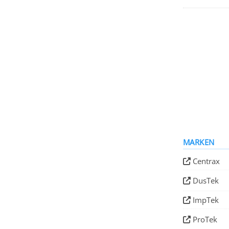
MARKEN
Centrax
DusTek
ImpTek
ProTek