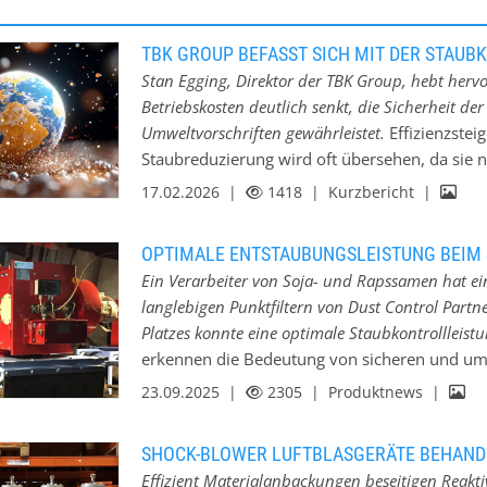
TBK GROUP BEFASST SICH MIT DER STAUB
Stan Egging, Direktor der TBK Group, hebt hervor
Betriebskosten deutlich senkt, die Sicherheit de
Umweltvorschriften gewährleistet.
Effizienzste
Staubreduzierung wird oft übersehen, da sie ni
Produktionsprozesses betrachtet wird, betont
17.02.2026 |
1418
| Kurzbericht |
Schüttguthandhabung erfordert jedoch einen i
Abläufe. Die TBK Group positioniert sich als
OPTIMALE ENTSTAUBUNGSLEISTUNG BEIM
Verschmutzung und Staub. Versteckte Kosten du
Ein Verarbeiter von Soja- und Rapssamen hat e
Auswirkungen von Staubansammlungen gehen w
langlebigen Punktfiltern von Dust Control Partne
Egging nennt Bereiche, in denen Unternehmen 
Platzes konnte eine optimale Staubkontrollleist
Vorzeitiger Verschleiß und Schäden an Masch
erkennen die Bedeutung von sicheren und um
Reinigungskosten, die oft um bis zu 60% gese
staatlichen Vorschriften werden strengstens e
23.09.2025 |
2305
| Produktnews |
Rechtsansprüche und höhere Fehlzeiten aufgr
hat oberste Priorität. Auch Verarbeiter von 
Kontinuitätsrisiken in einem engen Arbeitsmar
Wichtigkeit und Notwendigkeit, Staubemission
Arbeitsumgebungen fordern. Integrierte…
SHOCK-BLOWER LUFTBLASGERÄTE BEHAN
Verarbeiter von Soja- und Rapssamen im Rott
Effizient Materialanbackungen beseitigen Reakti