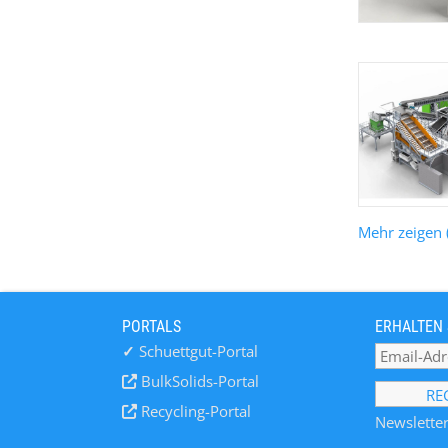
Mehr zeigen 
PORTALS
ERHALTEN 
✓
Schuettgut-Portal
BulkSolids-Portal
Recycling-Portal
Newsletter