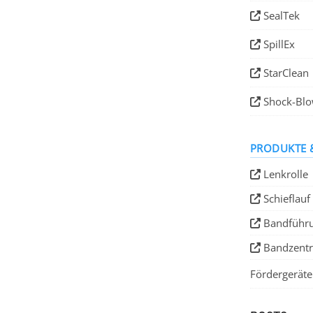
SealTek
SpillEx
StarClean
Shock-Bl
PRODUKTE 
Lenkrolle
Schieflauf
Bandführ
Bandzentr
Fördergeräte