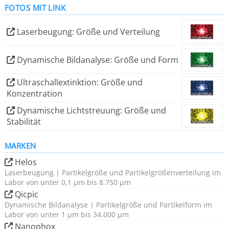
FOTOS MIT LINK
Produktion und Qualitätskontrolle auch
anspruchsvollster disperser Partikelsysteme.
Laserbeugung: Größe und Verteilung
Typische Anwendungen umfassen trockene Pulver,
Dynamische Bildanalyse: Größe und Form
Granulate, Fasern, Suspensionen, Emulsionen, Gele,
Sprays und Inhalate in einem Größenbereich von 0,5 nm
Ultraschallextinktion: Größe und
Konzentration
bis 34.000 µm. Die modularen Instrumente können
vielseitig an die spezifischen Applikationen im Labor
Dynamische Lichtstreuung: Größe und
Stabilität
angepasst werden. Die bewährten Technologien sind
auch für die Anwendung im Prozessumfeld verfügbar.
MARKEN
Alle Instrumente liefern zuverlässig hochgenaue,
Helos
reproduzierbare und vergleichbare Ergebnisse bei
Laserbeugung | Partikelgröße und Partikelgrößenverteilung im
kürzesten Messzeiten.
Labor von unter 0,1 µm bis 8.750 µm
Qicpic
Dynamische Bildanalyse | Partikelgröße und Partikelform im
Labor von unter 1 µm bis 34.000 µm
Nanophox