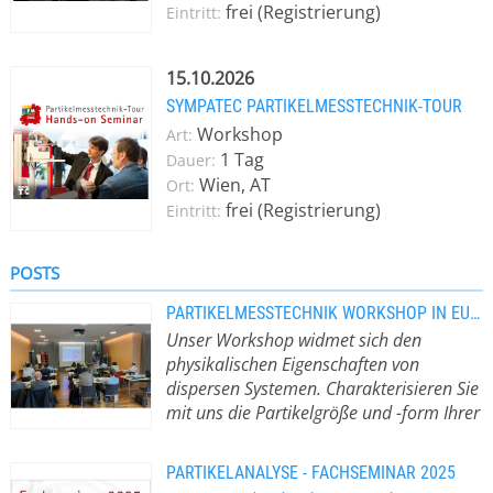
frei (Registrierung)
Eintritt:
15.10.2026
SYMPATEC PARTIKELMESSTECHNIK-TOUR
Workshop
Art:
1 Tag
Dauer:
Wien, AT
Ort:
frei (Registrierung)
Eintritt:
POSTS
PARTIKELMESSTECHNIK WORKSHOP IN EUROPA
Unser Workshop widmet sich den
physikalischen Eigenschaften von
dispersen Systemen. Charakterisieren Sie
mit uns die Partikelgröße und -form Ihrer
Produkte.
Vertiefen Sie Ihr Wissen
über die physikalischen Eigenschaften
PARTIKELANALYSE - FACHSEMINAR 2025
von dispersen Systemen, die im