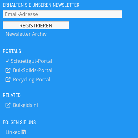
Lichtstreuung, Laserbeugung sowie
ERHALTEN SIE UNSEREN NEWSLETTER
Gasadsorptionsmessung zur
Bestimmung der
Porengrößenverteilung und
spezifischen Oberfläche.
Newsletter Archiv
PORTALS
✓
Schuettgut-Portal
BulkSolids-Portal
Recycling-Portal
RELATED
Bulkgids.nl
FOLGEN SIE UNS
Linked