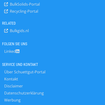
Energieverbrauch senken können.
die Folge. Betreiber von Silos oder
hinzu. Hierdurch wird die
BulkSolids-Portal
Durch die Integration dieser
Transportsystemen kennen die
Trocknungskapazität um 15-30%
Lösungen in Ihren
Recycling-Portal
Auswirkungen zu hoher Feuchtigkeit
reduziert. Indirekte Erhitzer
Sprühtrocknungsprozess können Sie
sehr gut. Dem Niveau der relativen
beseitigen dieses
den Durchsatz und die Betriebszeit
Luftfeuchtigkeit (r.F.) ist schwer
RELATED
Feuchtigkeitsproblem, senken den
erhöhen. Vorteile der Munters…
entgegenzuwirken, da es sich
Energieverbrauch und reduzieren die
Bulkgids.nl
während des Tages und saisonal
Emissionen erheblich. Dies führt zu
ständig verändert. Bei der
niedrigeren Kosten und einem
pneumatischen Förderung erhöht die
FOLGEN SIE UNS
kleineren CO2-Fußabdruck. 3 Eine
komprimierte Luft die
sichere Produktionsumgebung
Linked
Wahrscheinlichkeit für das Auftreten
Innerhalb des
von Kondensation. Aufgrund dieser
Sprühtrocknungsprozesses kann
Kondensation nimmt das Fördergut
SERVICE UND KONTAKT
Staub entstehen, der…
Feuchtigkeit auf, klebt in der Folge
Über Schuettgut-Portal
zusammen und setzt die
Förderleitungen zu. Um das Problem
Kontakt
der Produktanlagerungen zu
Disclaimer
minimieren, werden…
Datenschutzerklärung
Werbung