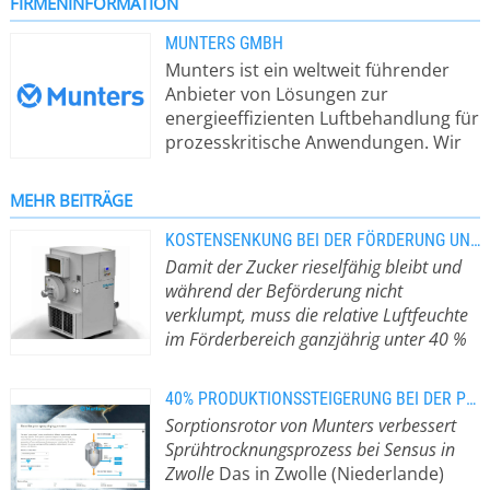
FIRMENINFORMATION
MUNTERS GMBH
Munters ist ein weltweit führender
Anbieter von Lösungen zur
energieeffizienten Luftbehandlung für
prozesskritische Anwendungen. Wir
bieten innovative, effiziente und
nachhaltige Lösungen für Kunden in
MEHR BEITRÄGE
Branchen, in denen die Regulierung
der Raumluftfeuchtigkeit, Temperatur
KOSTENSENKUNG BEI DER FÖRDERUNG UND LAGERUNG VON ZUCKER
und die Energieeffizienz von
Damit der Zucker rieselfähig bleibt und
entscheidender Bedeutung ist.
während der Beförderung nicht
Nachhaltigkeit ist ein wichtiger
verklumpt, muss die relative Luftfeuchte
Bestandteil der Geschäftsstrategie
im Förderbereich ganzjährig unter 40 %
und Wertschöpfung von Munters.
liegen.
Bei British Sugar im britischen
Cantley werden täglich 1.350 Tonnen
40% PRODUKTIONSSTEIGERUNG BEI DER PULVERPRODUKTION FÜR SENSUS ZWOLLE
Zucker produziert. Nach dem
Sorptionsrotor von Munters verbessert
Waschen, Trocknen und Abkühlen der
Sprühtrocknungsprozess bei Sensus in
Zuckerkristalle werden diese zu sechs
Zwolle
Das in Zwolle (Niederlande)
Beton-Lagersilos mit einer