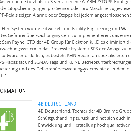
System unterstützt bis zu 3 verschiedene ALARM-/STOPP-Konfigur
oder Stoppbedingungen pro Sensor oder pro Maschine zugewie
-Relais zeigen Alarme oder Stopps bei jedem angeschlossenen 
dFlex-System wurde entwickelt, um Facility Engineering und War
ertes Gefahrenüberwachungssystem zu implementieren, das eine e
rt Sam Payne, CTO der 4B Group für Elektronik. „Dies eliminiert d
wachungssystem in das Prozessleitsystem / SPS der Anlage zu integ
oftware erforderlich, es besteht KEIN Bedarf an spezialisierten
SPS-Kapazität und SCADA-Tags und KEINE Betriebsunterbrechung
teuerung und des Gefahrenüberwachung-ystems bietet zudem ein
it.“
FORMATION
4B DEUTSCHLAND
4B Deutschland, Tochter der 4B Braime Gruppe
Schüttguthandling zurück und hat sich auch in
Entwicklung und Herstellung hochqualitativer,