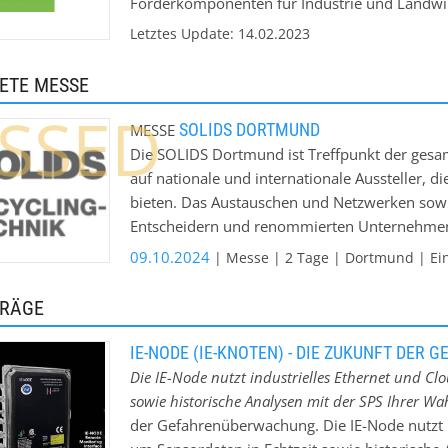
Förderkomponenten für Industrie und Landwirt
geschmiedete Gabelketten, ATEX-Schutzsystem
Letztes Update: 14.02.2023
Fördersystemen geht, ist 4B das Unternehmen I
Anlagenbauer von Elevatoren und Förderern u
ETE MESSE
Überholung bestehender Maschinen und Anlag
SSED
voller Garantie. Mit seiner weltweiten Präsen
SOLIDS DORTMUND
MESSE
ist 4B jederzeit in der Lage, auf dieses gewa
Die SOLIDS Dortmund ist Treffpunkt der gesa
Kunden vor Ort praxisgerechte und kosteneffi
auf nationale und internationale Aussteller, d
bieten. Das Austauschen und Netzwerken so
Entscheidern und renommierten Unternehmen 
findet die RECYCLING-TECHNIK Dortmund und
09.10.2024
| Messe | 2 Tage | Dortmund | Eintr
einzigartige Kombination bietet zahlreiche Syn
Veranstaltung bringt die Industrie kompakt a
TRÄGE
IE-NODE (IE-KNOTEN) - DIE ZUKUNFT DE
Die IE-Node nutzt industrielles Ethernet und Cl
sowie historische Analysen mit der SPS Ihrer Wahl
der Gefahrenüberwachung. Die IE-Node nutzt i