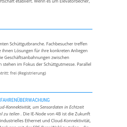
schaft etabliert. Wenn es um Elevatorbecher,
e oder um die Entwicklung von Elevator- und
hrer Wahl. Als professioneller Partner für
nterstützt 4B seine Kunden bei der
en durch unseren kostenlosen Service mit
z durch Niederlassungen und Vertriebspartner
ltige Know-How zurückzugreifen, um seinen
mten Schüttgutbranche. Fachbesucher treffen
ziente Lösungen anzubieten.
ie ihnen Lösungen für ihre konkreten Anliegen
wie Geschäftsanbahnungen zwischen
stehen im Fokus der Schüttgutmesse. Parallel
 PUMPS & VALVES Dortmund statt. Diese
itt: frei (Registrierung)
ergien für Aussteller und Besucher. Keine
n 2 Tagen so effektiv zusammen.
R GEFAHRENÜBERWACHUNG
oud-Konnektivität, um Sensordaten in Echtzeit
 zu teilen .
Die IE-Node von 4B ist die Zukunft
ndustrielles Ethernet und Cloud-Konnektivität,