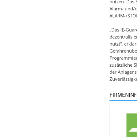
nutzen. Das 
Alarm- und/
ALARM-/STOPP
„Das IE-Guar
dezentralisi
nutzt“, erklä
Gefahrenüber
Programmiers
zusätzliche 
der Anlagens
Zuverlässigke
FIRMENIN