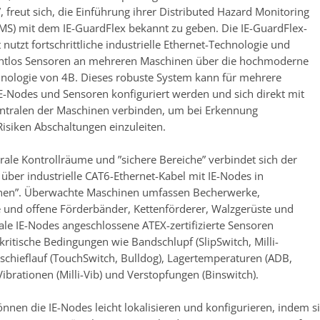
 freut sich, die Einführung ihrer Distributed Hazard Monitoring
MS) mit dem IE-GuardFlex bekannt zu geben. Die IE-GuardFlex-
 nutzt fortschrittliche industrielle Ethernet-Technologie und
ahtlos Sensoren an mehreren Maschinen über die hochmoderne
nologie von 4B. Dieses robuste System kann für mehrere
E-Nodes und Sensoren konfiguriert werden und sich direkt mit
ntralen der Maschinen verbinden, um bei Erkennung
Risiken Abschaltungen einzuleiten.
trale Kontrollräume und ”sichere Bereiche” verbindet sich der
 über industrielle CAT6-Ethernet-Kabel mit IE-Nodes in
nen”. Überwachte Maschinen umfassen Becherwerke,
 und offene Förderbänder, Kettenförderer, Walzgerüste und
ale IE-Nodes angeschlossene ATEX-zertifizierte Sensoren
ritische Bedingungen wie Bandschlupf (SlipSwitch, Milli-
schieflauf (TouchSwitch, Bulldog), Lagertemperaturen (ADB,
Vibrationen (Milli-Vib) und Verstopfungen (Binswitch).
nnen die IE-Nodes leicht lokalisieren und konfigurieren, indem si