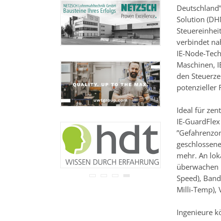
Ihre Adresse wird nicht an
Deutschland”,
Dritte weitergegeben.
Solution (DH
Zu unseren
Datenschutz-
Steuereinheit
Bestimmungen.
verbindet n
IE-Node-Tech
Maschinen, I
den Steuerze
potenzieller 
Ideal für zen
IE-GuardFlex
”Gefahrenzo
geschlossene
mehr. An lok
überwachen k
Speed), Band
Milli-Temp), 
Ingenieure kö