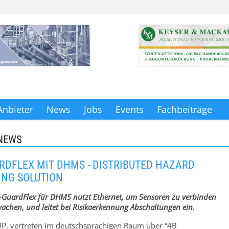
Anbieter
News
Jobs
Events
Fachbeiträge
NEWS
ARDFLEX MIT DHMS - DISTRIBUTED HAZARD
NG SOLUTION
E-GuardFlex für DHMS nutzt Ethernet, um Sensoren zu verbinden
achen, und leitet bei Risikoerkennung Abschaltungen ein.
P, vertreten im deutschsprachigen Raum über “4B