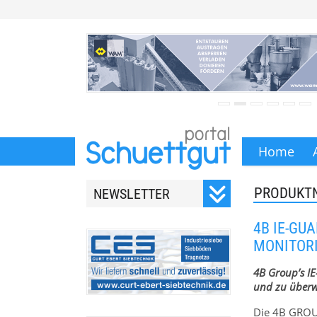
Home
PRODUKT
NEWSLETTER
Registrieren Sie sich für
4B IE-GU
unseren monatlichen
MONITORI
Newsletter.
4B Group’s I
und zu überw
Die 4B GROU