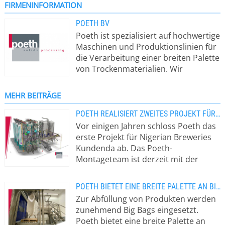
FIRMENINFORMATION
POETH BV
Poeth ist spezialisiert auf hochwertige
Maschinen und Produktionslinien für
die Verarbeitung einer breiten Palette
von Trockenmaterialien. Wir
entwickeln, produzieren und
installieren alle unsere Maschinen
MEHR BEITRÄGE
und führen alle Projekte mit eigenem
Personal durch, was es uns
POETH REALISIERT ZWEITES PROJEKT FÜR NIGERIAN BREWERIES KUDENDA
ermöglicht, flexible und
Vor einigen Jahren schloss Poeth das
erschwingliche maßgeschneiderte
erste Projekt für Nigerian Breweries
Lösungen für unsere Kunden
Kundenda ab. Das Poeth-
anzubieten. Seit unserer Gründung
Montageteam ist derzeit mit der
im Jahr 1921 haben wir uns einen
Montage eines zweiten
reichen Schatz an Wissen und
schlüsselfertigen Projekts beschäftigt.
POETH BIETET EINE BREITE PALETTE AN BIG-BAG-ABFÜLLLÖSUNGEN
Erfahrung im landwirtschaftlichen
Das Herzstück der Anlage sind zwei
Zur Abfüllung von Produkten werden
und industriellen Bereich angeeignet.
Poeth-Hammermühlen mit je 255 kW.
zunehmend Big Bags eingesetzt.
Heute sind wir ein führender Anbieter
Der afrikanische Markt ist für Poeth
Poeth bietet eine breite Palette an
von Produktionsprozessen für die