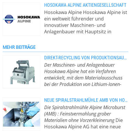
HOSOKAWA ALPINE AKTIENGESELLSCHAFT
Hosokawa Alpine Hosokawa Alpine ist
ein weltweit führender und
innovativer Maschinen- und
Anlagenbauer mit Hauptsitz in
Augsburg und einer
Zweigniederlassung in Leingarten.
MEHR BEITRÄGE
Außerdem unterhält das
Unternehmen mehrere
DIREKT-RECYCLING VON PRODUKTIONSAUSSCHUSS VON LITHIUM-IONEN-BATTERIEN
Tochterunternehmen im In- und
Der Maschinen- und Anlagenbauer
Ausland. Die Kernkompetenz von
Hosokawa Alpine hat ein Verfahren
Hosokawa Alpine liegt zum einen im
entwickelt, mit dem Materialausschuss
Geschäftsbereich Mechanische
bei der Produktion von Lithium-Ionen-
Verfahrenstechnik in der Fertigung
Batterien direkt vom Batterienhersteller
von Maschinen und Systemen zur
recycelt werden kann.
Von
NEUE SPIRALSTRAHLMÜHLE AMB VON HOSOKAWA ALPINE
Aufbereitung von Pulvern, Granulaten
Unterhaltungselektronik bis hin zur
Die Spiralstrahlmühle Alpine Microburst
und Schüttgütern sowie im
Elektromobilität: Die Nachfrage nach
(AMB) : Feinstvermahlung grober
Geschäftsbereich Folienextrusion bei
Lithium-Ionen-Batterien steigt stetig.
Materialien ohne Vorzerkleinerung
Die
Anlagen zur Fertigung und
Doch eine erhöhte Produktion der
Hosokawa Alpine AG hat eine neue
Veredelung von Blasfolien. Das
Batterien führt auch zu einer