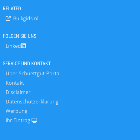
Aufrechterhaltung des
Produktionsprozesses sehr einfach.
RELATED
Sauerstoffgehalts < 0,5%. * Intern
Der Kunde muss nur die gewünschte
entworfen, gebaut und getestet
Bulkgids.nl
Frequenz, das Volumen und Gewicht
der Proben auswählen. Die Proben
werden in Probentüten oder –gläsern
FOLGEN SIE UNS
gesammelt und dann in einem Clip-
Linked
Zubehör gesichert, von wo aus die
Proben schnell und einfach
entnommen werden können. Die
SERVICE UND KONTAKT
Aufgabe…
Über Schuettgut-Portal
Kontakt
Disclaimer
Datenschutzerklärung
Werbung
Ihr Eintrag