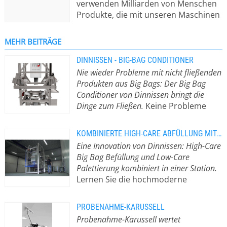
verwenden Milliarden von Menschen
Produkte, die mit unseren Maschinen
in Berührung gekommen sind. Wir
sind zu einem weltweit führenden
MEHR BEITRÄGE
Unternehmen in der
Verfahrenstechnik für
DINNISSEN - BIG-BAG CONDITIONER
Pulver/Pellets/Granulaten geworden.
Nie wieder Probleme mit nicht fließenden
Von
Produkten aus Big Bags: Der Big Bag
Produktaufnahme/Beförderung/Dosie
Conditioner von Dinnissen bringt die
und Wiegen bis hin zum
Dinge zum Fließen.
Keine Probleme
Mischen/Mahlen/Zerkleinern/Sieben/V
mehr mit nicht fließendem Produkt,
Dinnissen automatisiert, optimiert
entdecken Sie unseren neuen Big-Bag
KOMBINIERTE HIGH-CARE ABFÜLLUNG MIT PALETTIERUNG
und innoviert Ihren gesamten
Conditioner. Für viele Produzenten ist
Eine Innovation von Dinnissen: High-Care
Produktionsprozess mit
das Entleeren von Big-Bags derzeit ein
Big Bag Befüllung und Low-Care
maßgeschneiderten Lösungen.
schwieriger und langsamer Prozess,
Palettierung kombiniert in einer Station.
da das Produkt (während des
Lernen Sie die hochmoderne
Transports) verklumpt ist und daher
Technologie von Dinnissen zur
nicht richtig aus dem Big-Bag
Befüllung von Big Bags in High-Care-
herausfließen kann. Entsorgung von
PROBENAHME-KARUSSELL
Zonen kennen. Diese Innovation
Big-Bags Der Big-Bag Conditioner ist
Probenahme-Karussell wertet
kombiniert eine High-Care Abfüllung