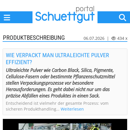
Home
Anbieter
News
Jobs
Events
Fachbeiträge
PRODUKTBESCHREIBUNG
06.07.2026 |
434 x
WIE VERPACKT MAN ULTRALEICHTE PULVER
EFFIZIENT?
Ultraleichte Pulver wie Carbon Black, Silica, Pigmente,
Cellulose-Fasern oder bestimmte Pflanzenschutzmittel
stellen Verpackungsprozesse vor besondere
Herausforderungen. Es geht dabei nicht nur um das
präzise Abfüllen eines Produktes in einen Sack.
Entscheidend ist vielmehr der gesamte Prozess: vom
sicheren Produkthandling…
Weiterlesen