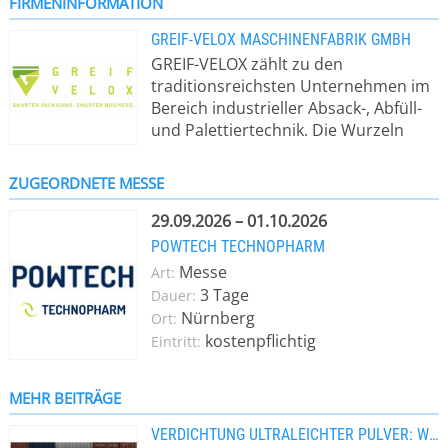
FIRMENINFORMATION
GREIF-VELOX MASCHINENFABRIK GMBH
GREIF-VELOX zählt zu den
traditionsreichsten Unternehmen im
Bereich industrieller Absack-, Abfüll-
und Palettiertechnik. Die Wurzeln
reichen bis ins Jahr 1100 zurück, als
Mönche in Klützow in Pommern die
ZUGEORDNETE MESSE
Greifenmühle gründeten – ein
Ursprung, aus dem über viele
29.09.2026 – 01.10.2026
Jahrhunderte praktisches Know-how
POWTECH TECHNOPHARM
im Umgang mit Schüttgütern und
Messe
Art:
effizienten Verpackungsprozessen
3 Tage
Dauer:
gewachsen ist. Auf dieser Erfahrung
Nürnberg
Ort:
baute Ernst Mahlkuch, dessen Familie
kostenpflichtig
Eintritt:
die Greifenmühle seit 1734 besaß, im
Jahr 1938 mit der Gründung der
GREIF-WERKE auf. Seitdem entwickelt
MEHR BEITRÄGE
und realisiert das Unternehmen
VERDICHTUNG ULTRALEICHTER PULVER: WHY SHIP AIR?
leistungsstarke Absackmaschinen