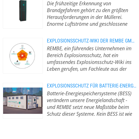
Die frühzeitige Erkennung von
in Eigenfertigung hergestellten
Brandgefahren gehört zu den größten
Produkte ergänzen. Das unabhängige
Herausforderungen in der Müllerei.
Familienunternehmen, gegründet
Enorme Luftströme und geschlossene
1973, beschäftigt rund 340 Personen
Prozesse führen dazu, dass Rauch oder
weltweit.
Hitze oft erst dann wahrnehmbar sind,
EXPLOSIONSSCHUTZ-WIKI DER REMBE GMBH SAFETY+CONTROL
wenn es bereits zu spät ist.
Die
REMBE, ein führendes Unternehmen im
Saalemühle Alsleben, größte
Bereich Explosionsschutz, hat ein
familiengeführte Mühlengruppe
umfassendes Explosionsschutz-Wiki ins
Deutschlands, hat gemeinsam mit
Leben gerufen, um Fachleute aus der
REMBE eine Lösung gefunden. Mit
Industrie über die wichtigsten Konzepte
dem CO.Pilot wurde ein neuartiges
der Explosionsverhütung und des
CO-Detektionskonzept umgesetzt,
EXPLOSIONSSCHUTZ FÜR BATTERIE-ENERGIESPEICHERSYSTEME (BESS) VON REMBE
Explosionsschutzes zu informieren.
Das
das auf hochempfindlicher Laser-
Batterie-Energiespeichersysteme (BESS)
Wiki dient als wichtiger Leitfaden zum
Absorptionsspektroskopie und
verändern unsere Energielandschaft -
Verständnis regulatorischer
Differenzmessungen zwischen Zu-
und REMBE setzt neue Maßstäbe beim
Anforderungen und zur
und Abluft basiert. Auf diese Weise
Schutz dieser Systeme. Kein BESS ist wie
Implementierung wirksamer
werden externe Störeinflüsse
das andere, und jedes erfordert eine
Sicherheitsmaßnahmen in
ausgefiltert und verlässliche
eigene, maßgeschneiderte
Industrieanlagen weltweit. Ernste und
Echtzeitdaten bereitgestellt. Das
Herangehensweise beim Schutz.
Mit
kostspielige Gefahr Eine ernste und