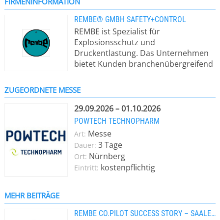
FIRMENINFORMATION
REMBE® GMBH SAFETY+CONTROL
REMBE ist Spezialist für
Explosionsschutz und
Druckentlastung. Das Unternehmen
bietet Kunden branchenübergreifend
Sicherheitskonzepte für Anlagen und
Apparaturen jeglicher Art. Sämtliche
ZUGEORDNETE MESSE
Produkte werden in Deutschland
gefertigt und erfüllen die Ansprüche
29.09.2026 – 01.10.2026
nationaler und internationaler
POWTECH TECHNOPHARM
Regularien. Zu den Abnehmern der
Messe
Art:
REMBE-Produkte zählen Marktführer
3 Tage
Dauer:
diverser Industrien, unter anderem
Nürnberg
Ort:
Öl- & Gas-, Nahrungsmittel-, Holz-,
kostenpflichtig
Eintritt:
Chemie- und Pharmaindustrie sowie
Petrochemie. REMBE verfolgt einen
ganzheitlichen Ansatz, indem
MEHR BEITRÄGE
Consulting, Engineering und Service
REMBE CO.PILOT SUCCESS STORY – SAALEMÜHLE ALSLEBEN
die vorrangig selbst entwickelten und