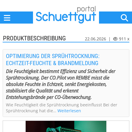
Home
Anbieter
News
Jobs
Events
Fachbeiträge
PRODUKTBESCHREIBUNG
22.06.2026 |
911 x
OPTIMIERUNG DER SPRÜHTROCKNUNG:
ECHTZEIT-FEUCHTE & BRANDMELDUNG
Die Feuchtigkeit bestimmt Effizienz und Sicherheit der
Sprühtrocknung. Der CO.Pilot von REMBE misst die
absolute Feuchte in Echtzeit, senkt Energiekosten,
stabilisiert die Qualität und erkennt
Entstehungsbrände per CO-Überwachung.
Wie Feuchtigkeit die Sprühtrocknung beeinflusst Bei der
Sprühtrocknung hat die…
Weiterlesen