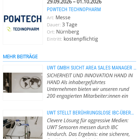
Siloanlagen und
29.09.2026 – 01.10.2026
materialverarbeitenden Prozessen in
POWTECH TECHNOPHARM
verschiedensten Branchen. Ganz
Messe
Art:
gleich, ob Schüttgut, Feststoffe,
3 Tage
Dauer:
Flüssigkeiten, Pasten oder Schäume.
Nürnberg
Ort:
UWT gilt mit Produktlinien wie
kostenpflichtig
Eintritt:
Rotonivo®, Vibranivo® oder
NivoBob® als Synonym für die
perfekte Messtechnik-Lösung in fast
MEHR BEITRÄGE
jeder Anwendung. Mit zwei
UWT GMBH SUCHT AREA SALES MANAGER - NORTHERN EUROPE (M/W/D)
Produktionsstätten in Betzigau und
SICHERHEIT UND INNOVATION HAND IN
auf Malta sowie weiteren Standorten
HAND Als inhabergeführtes
u.a. in den USA, China, Indien,
Unternehmen bieten wir unseren rund
Brasilien, Mexiko, Großbritannien,
200 engagierten Mitarbeiter:innen ein
Spanien und Polen wurden
dynamisches Arbeitsumfeld.
Deine
mittlerweile mehrere Millionen
Aufgaben * Verantwortung für
Anwendungen ins Feld gebracht.
UWT STELLT BERÜHRUNGSLOSE IBC-ÜBERWACHUNG FÜR AGGRESSIVE MEDIEN VOR
Umsatz- und Absatzziele *
Damit steht UWT weltweit für
Clevere Lösung für aggressive Medien:
Entwicklung marktspezifischer
Füllstandmessung auf höchstem
UWT Sensoren messen durch IBC
Vertriebskonzepte auf Basis eigener
Niveau. Das Ganze basiert auf den
hindurch. Das Ergebnis: eine sicherere,
Potenzialanalysen im
drei starken Säulen Technology,