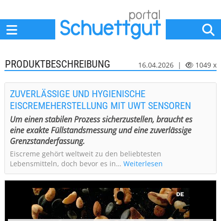
Home
Anbieter
News
Jobs
Events
Fachbeiträge
PRODUKTBESCHREIBUNG
16.04.2026 |
1049 x
ZUVERLÄSSIGE UND HYGIENISCHE
EISCREMEHERSTELLUNG MIT UWT SENSOREN
Um einen stabilen Prozess sicherzustellen, braucht es
eine exakte Füllstandsmessung und eine zuverlässige
Grenzstanderfassung.
Eiscreme gehört weltweit zu den beliebtesten
Lebensmitteln, doch bevor es in…
Weiterlesen