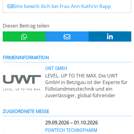
Bitte bewirb dich bei Frau Ann-Kathrin Rapp
Diesen Beitrag teilen
FIRMENINFORMATION
UWT GMBH
LEVEL. UP TO THE MAX. Die UWT
GmbH in Betzigau ist der Experte für
Füllstandmesstechnik und ein
zuverlässiger, global führender
Lösungsanbieter für die sichere und
messgenaue Erfassung von
ZUGEORDNETE MESSE
Füllständen und Grenzständen in
Siloanlagen und
29.09.2026 – 01.10.2026
materialverarbeitenden Prozessen in
POWTECH TECHNOPHARM