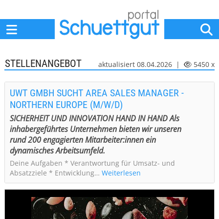
Home
Anbieter
News
Jobs
Events
Fachbeiträge
STELLENANGEBOT
aktualisiert 08.04.2026 |
5450 x
UWT GMBH SUCHT AREA SALES MANAGER -
NORTHERN EUROPE (M/W/D)
SICHERHEIT UND INNOVATION HAND IN HAND Als
inhabergeführtes Unternehmen bieten wir unseren
rund 200 engagierten Mitarbeiter:innen ein
dynamisches Arbeitsumfeld.
Deine Aufgaben * Verantwortung für Umsatz- und
Absatzziele * Entwicklung…
Weiterlesen