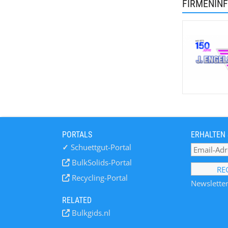
FIRMENIN
PORTALS
ERHALTEN 
✓
Schuettgut-Portal
BulkSolids-Portal
Recycling-Portal
Newsletter
RELATED
Bulkgids.nl