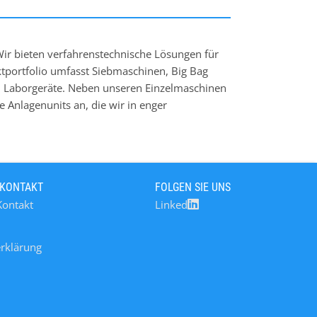
ir bieten verfahrenstechnische Lösungen für
uktportfolio umfasst Siebmaschinen, Big Bag
nd Laborgeräte. Neben unseren Einzelmaschinen
Anlagenunits an, die wir in enger
ln: vom Engineering bis zur Inbetriebnahme.
 KONTAKT
FOLGEN SIE UNS
Kontakt
Linked
rklärung