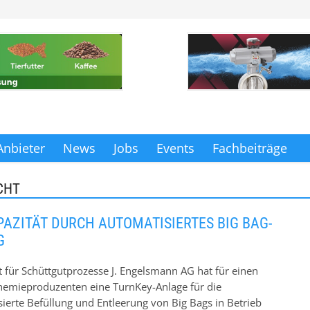
Anbieter
News
Jobs
Events
Fachbeiträge
CHT
AZITÄT DURCH AUTOMATISIERTES BIG BAG-
G
t für Schüttgutprozesse J. Engelsmann AG hat für einen
emieproduzenten eine TurnKey-Anlage für die
sierte Befüllung und Entleerung von Big Bags in Betrieb