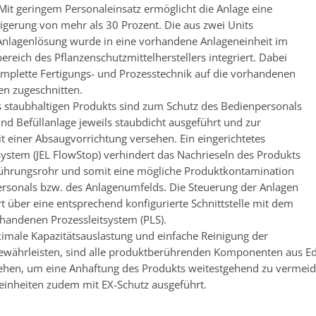
t geringem Personaleinsatz ermöglicht die Anlage eine
eigerung von mehr als 30 Prozent. Die aus zwei Units
nlagenlösung wurde in eine vorhandene Anlageneinheit im
reich des Pflanzenschutzmittelherstellers integriert. Dabei
mplette Fertigungs- und Prozesstechnik auf die vorhandenen
n zugeschnitten.
 staubhaltigen Produkts sind zum Schutz des Bedienpersonals
und Befüllanlage jeweils staubdicht ausgeführt und zur
it einer Absaugvorrichtung versehen. Ein eingerichtetes
system (JEL FlowStop) verhindert das Nachrieseln des Produkts
ührungsrohr und somit eine mögliche Produktkontamination
rsonals bzw. des Anlagenumfelds. Die Steuerung der Anlagen
 über eine entsprechend konfigurierte Schnittstelle mit dem
rhandenen Prozessleitsystem (PLS).
male Kapazitätsauslastung und einfache Reinigung der
ewährleisten, sind alle produktberührenden Komponenten aus Edel
ehen, um eine Anhaftung des Produkts weitestgehend zu vermeiden
einheiten zudem mit EX-Schutz ausgeführt.