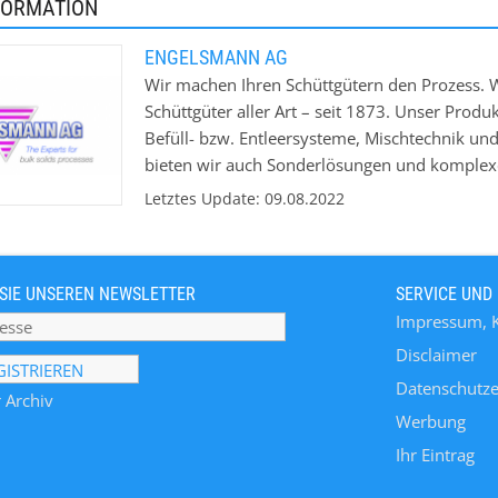
FORMATION
ENGELSMANN AG
Wir machen Ihren Schüttgütern den Prozess. W
Schüttgüter aller Art – seit 1873. Unser Prod
Befüll- bzw. Entleersysteme, Mischtechnik u
bieten wir auch Sonderlösungen und komplexe 
Zusammenarbeit mit unseren Kunden entwicke
Letztes Update: 09.08.2022
SIE UNSEREN NEWSLETTER
SERVICE UND
Impressum, 
Disclaimer
Datenschutze
 Archiv
Werbung
Ihr Eintrag