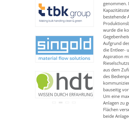
genommen. Mi
Ihre Adresse wird nicht an
Dritte weitergegeben.
Kapazitätsst
Zu unseren
Datenschutz-
bestehende A
Bestimmungen.
Produktionsbe
wurde die ko
Gegebenheite
Aufgrund des
die Entleer- 
Aspiration m
Rieselschutz
aus dem Zuf
des Bedienpe
kommuniziert
bauseitig vo
Um eine maxi
Anlagen zu g
Flächen vers
beide Anlage