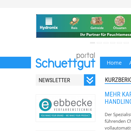
Home
KURZBERI
NEWSLETTER
Registrieren Sie sich für
MEHR KAP
unseren monatlichen
HANDLIN
Newsletter.
Der Spezialis
führenden Ch
vollautomati