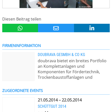
Diesen Beitrag teilen
FIRMENINFORMATION
DOUBRAVA GESMBH & CO KG
doubrava bietet ein breites Portfolio
an Komplettanlagen und
Komponenten für Fördertechnik,
Trockenbaustoffanlagen und
Betonanlagen. doubrava-Anlagen
erbringen Leistungen, wie
ZUGEORDNETE EVENTS
verfahrenstechnisches Know-How,
Anlagenplanung, Engineering und
21.05.2014 – 22.05.2014
Fertigung, Equipmentlieferung,
SCHÜTTGUT 2014
Montage und Inbetriebnahme. Durch