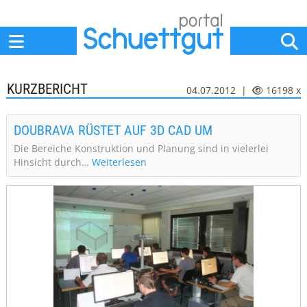
Home
Anbieter
News
Jobs
Events
Fachbeiträge
KURZBERICHT
04.07.2012 |
16198 x
DOUBRAVA RÜSTET AUF 3D CAD UM
Die Bereiche Konstruktion und Planung sind in vielerlei
Hinsicht durch…
Weiterlesen