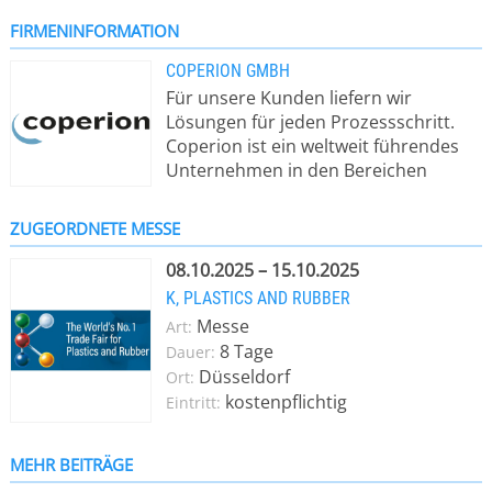
FIRMENINFORMATION
COPERION GMBH
Für unsere Kunden liefern wir
Lösungen für jeden Prozessschritt.
Coperion ist ein weltweit führendes
Unternehmen in den Bereichen
Compoundierung und Extrusion,
Dosierung und Wägetechnologie,
ZUGEORDNETE MESSE
Schüttguthandhabung und den
dazugehörigen Service-Leistungen.
08.10.2025 – 15.10.2025
Unsere Kunden profitieren von
K, PLASTICS AND RUBBER
unseren optimal miteinander
Messe
Art:
vernetzten Divisionen Polymer,
8 Tage
Dauer:
Equipment & Systems und Service,
Düsseldorf
Ort:
die sie perfekt bei der Konzeption und
kostenpflichtig
Eintritt:
Realisierung idealer Systeme
unterstützen. Expertenteams, denen
u.a. Verfahrenstechniker, Chemiker
MEHR BEITRÄGE
und Lebensmitteltechniker