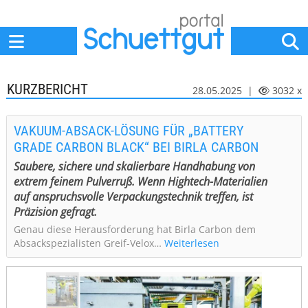
Home
Anbieter
News
Jobs
Events
Fachbeiträge
KURZBERICHT
28.05.2025 |
3032 x
VAKUUM-ABSACK-LÖSUNG FÜR „BATTERY
GRADE CARBON BLACK“ BEI BIRLA CARBON
Saubere, sichere und skalierbare Handhabung von
extrem feinem Pulverruß. Wenn Hightech-Materialien
auf anspruchsvolle Verpackungstechnik treffen, ist
Präzision gefragt.
Genau diese Herausforderung hat Birla Carbon dem
Absackspezialisten Greif-Velox…
Weiterlesen