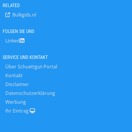
Pulver: kleine Größe, große Wirkung
RELATED
Mit einer Partikelgröße von weniger
Bulkgids.nl
als 200 Mikrometern und einer
Schüttdichte von weniger als 350
Gramm pro Liter bewegen
FOLGEN SIE UNS
ultraleichte Pulver trotz ihrer
Linked
geringen Größe Großes. * Carbon
Black in seinen verschiedenen
Formen ist ein wesentlicher
SERVICE UND KONTAKT
Bestandteil beispielsweise von
Über Schuettgut-Portal
Autoreifen,
Korrosionsschutzbeschichtungen…
Kontakt
Disclaimer
Datenschutzerklärung
Werbung
Ihr Eintrag