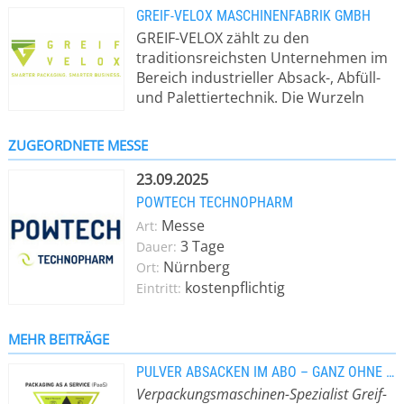
GREIF-VELOX MASCHINENFABRIK GMBH
GREIF-VELOX zählt zu den
traditionsreichsten Unternehmen im
Bereich industrieller Absack-, Abfüll-
und Palettiertechnik. Die Wurzeln
reichen bis ins Jahr 1100 zurück, als
Mönche in Klützow in Pommern die
ZUGEORDNETE MESSE
Greifenmühle gründeten – ein
Ursprung, aus dem über viele
23.09.2025
Jahrhunderte praktisches Know-how
POWTECH TECHNOPHARM
im Umgang mit Schüttgütern und
Messe
Art:
effizienten Verpackungsprozessen
3 Tage
Dauer:
gewachsen ist. Auf dieser Erfahrung
Nürnberg
Ort:
baute Ernst Mahlkuch, dessen Familie
kostenpflichtig
Eintritt:
die Greifenmühle seit 1734 besaß, im
Jahr 1938 mit der Gründung der
GREIF-WERKE auf. Seitdem entwickelt
MEHR BEITRÄGE
und realisiert das Unternehmen
PULVER ABSACKEN IM ABO – GANZ OHNE INVESTITION
leistungsstarke Absackmaschinen
Verpackungsmaschinen-Spezialist Greif-
und Abfüllanlagen für industrielle