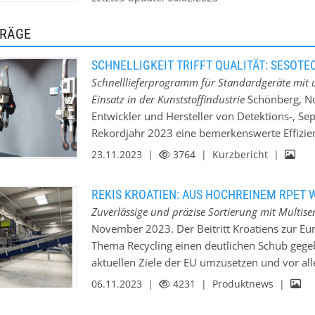
TRÄGE
SCHNELLIGKEIT TRIFFT QUALITÄT: SESOTE
Schnelllieferprogramm für Standardgeräte mit
Einsatz in der Kunststoffindustrie
Schönberg, No
Entwickler und Hersteller von Detektions-, Se
Rekordjahr 2023 eine bemerkenswerte Effizienz
Ausrichtung der Produktionsprozesse, u.a. du
23.11.2023 |
3764
| Kurzbericht |
bewährten Metall-Separatoren der Serien PRO
Lane”-Produkte innerhalb von nur fünf Werkta
REKIS KROATIEN: AUS HOCHREINEM RPET
produzieren. Sesotec COO Stefan Feldmeier k
Zuverlässige und präzise Sortierung mit Multise
in der Branche einmalig ist, spiegelt nicht nu
November 2023. Der Beitritt Kroatiens zur E
Unternehmens wider, sondern auch die jahrz
Thema Recycling einen deutlichen Schub gegeben
Kompetenz unserer Mitarbeiterinnen und Mitarb
aktuellen Ziele der EU umzusetzen und vor all
Basis für unseren Erfolg.“ Mit dieser Leistung
voranzutreiben. Mit dem EU-Ziel, bis 2035 me
06.11.2023 |
4231
| Produktnews |
Zuverlässigkeit in der Kunststoffindustrie. ”So
Siedlungsabfälle zu recyceln, ist der Weg zu e
Hersteller von Kunststoffverpackungen in der 