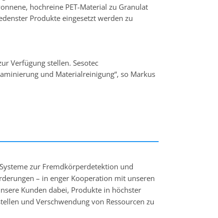
wonnene, hochreine PET-Material zu Granulat
iedenster Produkte eingesetzt werden zu
ur Verfügung stellen. Sesotec
aminierung und Materialreinigung“, so Markus
h-Systeme zur Fremdkörperdetektion und
orderungen – in enger Kooperation mit unseren
 unsere Kunden dabei, Produkte in höchster
stellen und Verschwendung von Ressourcen zu
lässig.