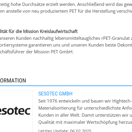
zeitig hohe Durchsätze erzielt werden. Anschließend wird das ge
 um anstelle von neu produziertem PET für die Herstellung versch
tät für die Mission Kreislaufwirtschaft
unseren Kunden nachhaltig lebensmitteltaugliches rPET-Granulat z
ortiersysteme garantieren uns und unseren Kunden beste Dekont
chäftsführer der Mission PET GmbH.
FORMATION
SESOTEC GMBH
Seit 1976 entwickeln und bauen wir Hightec
Materialsortierung für unterschiedlichste Anf
Kunden in aller Welt. Damit unterstützen wir
Qualität mit maximaler Wertschöpfung herzu
vermeiden. Weltweit. Massgeschneidert. Zuver
Letztes Update: 06.02.2025