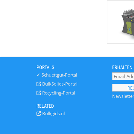
PORTALS
ERHALTEN 
✓
Schuettgut-Portal
BulkSolids-Portal
Recycling-Portal
Newsletter
RELATED
Bulkgids.nl