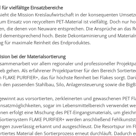
 für vielfältige Einsatzbereiche
sieht die Mission Kreislaufwirtschaft in der konsequenten Umset
um Einsatz von recyceltem PET-Material ist vielfältig. Doch nur h
n, die denen von Neuware entsprechen. Die Ansprüche an das Re
nd dementsprechend hoch. Beste Dekontaminierung und Materialr
g für maximale Reinheit des Endproduktes.
ision bei der Materialsortierung
sammenarbeit vor allem regionaler und professioneller Projektp
eb gehen. Als erfahrener Projektpartner für den Bereich Sortierte
m FLAKE PURIFIER+, das für höchste Reinheit bei Flakes sorgt. Da
m den passenden Stahlbau, Silo, Anlagensteuerung sowie die BigB
gewinnt aus vorsortierten, zerkleinerten und gewaschenen PET F
 Einsatzmöglichkeiten, sogar im Lebensmittelbereich verwendet we
onen erfolgt eine Mischung des PET-Eingangsmaterials, um gleich
Sortiersystem FLAKE PURIFIER+ werden anschließend Fehlkunststo
ngen zuverlässig erkannt und ausgeschleust. Die Resortspur im 
rtiertes Material den Sortierprozess erneut durchläuft. Dadurch e