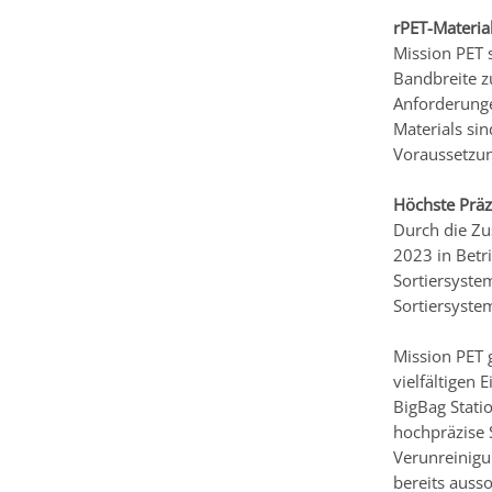
rPET-Material
Mission PET 
Bandbreite z
Anforderunge
Materials si
Voraussetzun
Höchste Präz
Durch die Zu
2023 in Betri
Sortiersyste
Sortiersyste
Mission PET 
vielfältigen
BigBag Stati
hochpräzise 
Verunreinigu
bereits ausso