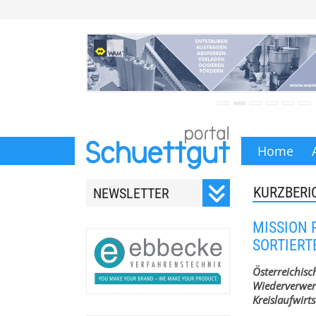
Home
KURZBERI
NEWSLETTER
Registrieren Sie sich für
MISSION 
unseren monatlichen
SORTIERT
Newsletter.
Österreichisc
Wiederverwer
Kreislaufwirt