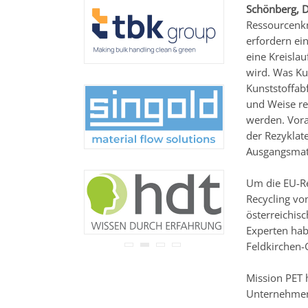
Ihre Adresse wird nicht an
Schönberg, 
Dritte weitergegeben.
Ressourcenk
Zu unseren
Datenschutz-
erfordern ei
Bestimmungen.
eine Kreislau
wird. Was Kun
Kunststoffab
und Weise re
werden. Vora
der Rezyklate
Ausgangsmate
Um die EU-Rec
Recycling vo
österreichis
Experten hab
Feldkirchen-
Mission PET 
Unternehmen 