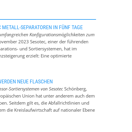
C METALL-SEPARATOREN IN FÜNF TAGE
 umfangreichen Konfigurationsmöglichkeiten zum
vember 2023 Sesotec, einer der führenden
parations- und Sortiersystemen, hat im
steigerung erzielt: Eine optimierte
rch Lean-Methoden, macht es möglich, die
TECTOR, RAPID VARIO-FS und GF als ”Fast
gen ab Auftragserteilung versandfertig zu
 WERDEN NEUE FLASCHEN
ommentiert: „Das Schnelllieferprogramm, das
nsor-Sortiersystemen von Sesotec
Schönberg,
r die ständige Weiterentwicklung unseres
uropäischen Union hat unter anderem auch dem
ehntelange Erfahrung und die umfassende
. Seitdem gilt es, die Abfallrichtlinien und
eiter. Die Kombination aller Faktoren ist die
em die Kreislaufwirtschaft auf nationaler Ebene
 betont Sesotec seine Marktführerschaft und
hr als 65 Prozent der anfallenden
llten…
iner nachhaltigen Kreislaufwirtschaft geebnet.
Kreislaufwirtschaft Ein Beispiel aus dem