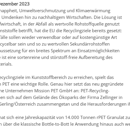
Dezember 2023
nappheit, Umweltverschmutzung und Klimaerwärmung
n Umdenken hin zu nachhaltigem Wirtschaften. Die Lösung ist
fwirtschaft, in der Abfall als wertvolle Rohstoffquelle genutzt
ststoffe betrifft, hat die EU die Recyclingziele bereits gesetzt:
fälle sollen wieder verwendbar oder auf kostengünstige Art
cycelbar sein und so zu wertvollen Sekundärrohstoffen
ussetzung für ein breites Spektrum an Einsatzmöglichkeiten
 ist eine sortenreine und störstoff-freie Aufbereitung des
rials.
yclingziele im Kunststoffbereich zu erreichen, spielt das
n PET eine wichtige Rolle. Genau hier setzt das neu gegründete
che Unternehmen Mission PET GmbH an: PET-Recycling-
en sich auf dem Gelände des Ökoparks der Firma Zellinger in
Gerling/Österreich zusammengetan und die Herausforderungen i
hat sich eine Jahreskapazität von 14.000 Tonnen rPET Granulat zu
über die klassische Bottle-to-Bott le Anwendung hinaus auch wei