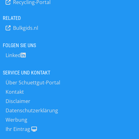
Recycling-Portal
von Suspensionen und Emulsionen
inkl. der Stabilitätsbeurteilung
•Bestimmung von Füge- und
RELATED
Schichtfestigkeiten •Qualitätskontrolle
Bulkgids.nl
und Verfahrensoptimierungen.
Dieses Wissen und dessen
kontinuierliche Erweiterung bilden die
FOLGEN SIE UNS
Grundlage für kundenorientierte
Linked
Problemlösungen,
Produktentwicklungen und
Dienstleistungen für unsere
SERVICE UND KONTAKT
nationalen und internationalen
Über Schuettgut-Portal
Kunden, welche in großen Industrie-,
Nahrungsmittel-, Kosmetik-,
Kontakt
Pharmakonzernen und zunehmend
Disclaimer
auch im akademischen Bereich tätig
Datenschutzerklärung
sind. Die innovativen Analysegeräte
„made by LUM“ gehören mittlerweile
Werbung
zum Standardequipment in vielen
Ihr Eintrag
F&E- und QC-Abteilungen. LUM-