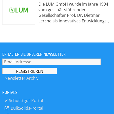
Die LUM GmbH wurde im Jahre 1994
vom geschäftsführenden
Gesellschafter Prof. Dr. Dietmar
Lerche als innovatives Entwicklungs-,
Produktions- und
Dienstleistungsunternehmen
gegründet. Der Hauptsitz befindet
sich in Berlin. Das Unternehmen hat
eine Niederlassung in Frankreich und
drei Tochterunternehmen, LUM
ERHALTEN SIE UNSEREN NEWSLETTER
Corporation, USA, LUM (Changzhou)
Instruments Co. Ltd, China, und LUM
Japan Co., Ltd. Die LUM GmbH verfügt
über ein hochqualifiziertes,
Newsletter Archiv
interdisziplinäres Team aus
Wissenschaftlern, Facharbeitern und
PORTALS
Ingenieuren und besitzt
jahrzehntelange wissenschaftliche
✓
Schuettgut-Portal
und messtechnische Expertise in der:
BulkSolids-Portal
•Partikelcharakterisierung •Analyse