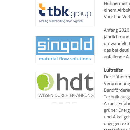
Hühnermist i
Ihre Adresse wird nicht an
Dritte weitergegeben.
einem Airbel
Zu unseren
Datenschutz-
Von: Loe Ver
Bestimmungen.
Anfang 2020 
jährlich ru
umwandelt. D
das bei deut
anfallende A
Luftreifen
Der Hühnermi
Verbrennungs
Bandförderer
Technik ausg
Airbelt-Erfa
grüner Energ
und Alkaligeh
dagegen extr