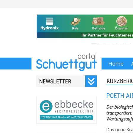
Home
KURZBERI
NEWSLETTER
Registrieren Sie sich für
POETH AI
unseren monatlichen
Newsletter.
Der biologisc
transportiert
Wartungsaufw
Das neue Kra