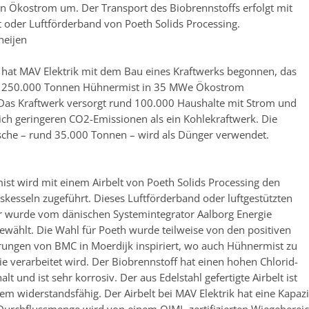
n Ökostrom um. Der Transport des Biobrennstoffs erfolgt mit
t oder Luftförderband von Poeth Solids Processing.
heijen
hat MAV Elektrik mit dem Bau eines Kraftwerks begonnen, das
nd 250.000 Tonnen Hühnermist in 35 MWe Ökostrom
as Kraftwerk versorgt rund 100.000 Haushalte mit Strom und
lich geringeren CO2-Emissionen als ein Kohlekraftwerk. Die
sche – rund 35.000 Tonnen – wird als Dünger verwendet.
st wird mit einem Airbelt von Poeth Solids Processing den
kesseln zugeführt. Dieses Luftförderband oder luftgestützten
 wurde vom dänischen Systemintegrator Aalborg Energie
ewählt. Die Wahl für Poeth wurde teilweise von den positiven
hrungen von BMC in Moerdijk inspiriert, wo auch Hühnermist zu
ie verarbeitet wird. Der Biobrennstoff hat einen hohen Chlorid-
alt und ist sehr korrosiv. Der aus Edelstahl gefertigte Airbelt ist
em widerstandsfähig. Der Airbelt bei MAV Elektrik hat eine Kapa