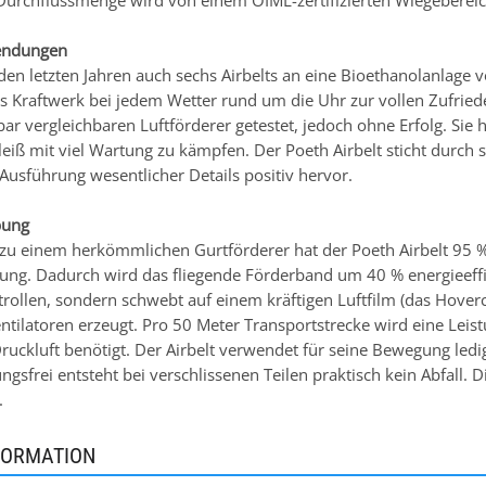
 Durchflussmenge wird von einem OIML-zertifizierten Wiegebereich
endungen
den letzten Jahren auch sechs Airbelts an eine Bioethanolanlage 
s Kraftwerk bei jedem Wetter rund um die Uhr zur vollen Zufried
bar vergleichbaren Luftförderer getestet, jedoch ohne Erfolg. Si
eiß mit viel Wartung zu kämpfen. Der Poeth Airbelt sticht durch s
Ausführung wesentlicher Details positiv hervor.
bung
 zu einem herkömmlichen Gurtförderer hat der Poeth Airbelt 95 % 
ung. Dadurch wird das fliegende Förderband um 40 % energieeffiz
rollen, sondern schwebt auf einem kräftigen Luftfilm (das Hovercr
ilatoren erzeugt. Pro 50 Meter Transportstrecke wird eine Leistun
ruckluft benötigt. Der Airbelt verwendet für seine Bewegung ledig
gsfrei entsteht bei verschlissenen Teilen praktisch kein Abfall. D
.
FORMATION