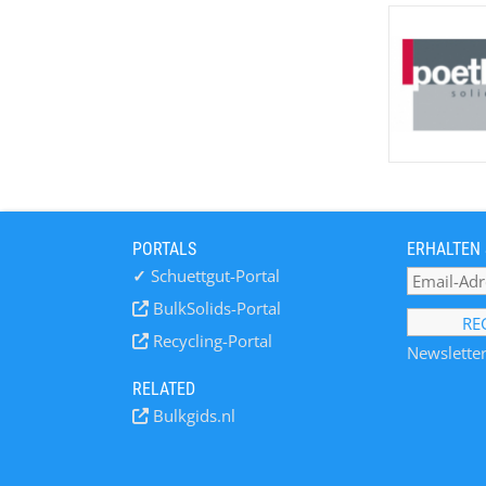
PORTALS
ERHALTEN 
✓
Schuettgut-Portal
BulkSolids-Portal
Recycling-Portal
Newsletter
RELATED
Bulkgids.nl