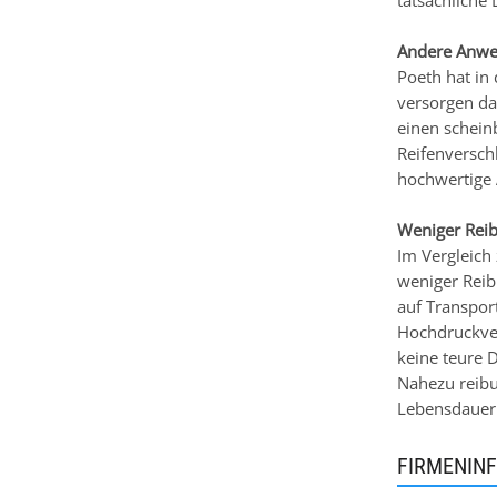
tatsächliche
Andere Anw
Poeth hat in 
versorgen da
einen schein
Reifenverschl
hochwertige 
Weniger Rei
Im Vergleich
weniger Reib
auf Transport
Hochdruckvent
keine teure D
Nahezu reibun
Lebensdauer
FIRMENIN