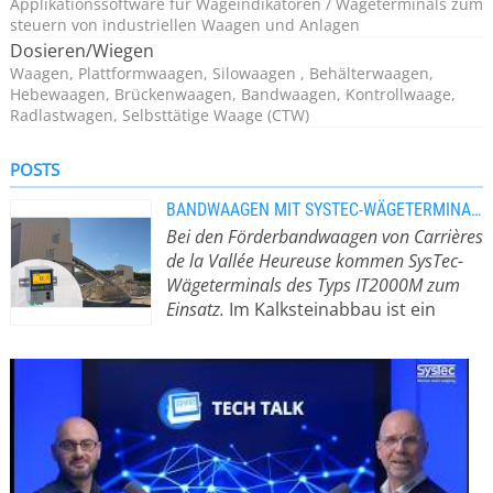
Applikationssoftware für Wägeindikatoren / Wägeterminals zum
steuern von industriellen Waagen und Anlagen
Dosieren/Wiegen
Waagen, Plattformwaagen, Silowaagen , Behälterwaagen,
Hebewaagen, Brückenwaagen, Bandwaagen, Kontrollwaage,
Radlastwagen, Selbsttätige Waage (CTW)
POSTS
BANDWAAGEN MIT SYSTEC-WÄGETERMINALS STEIGERN EFFIZIENZ IM KALKWERK
Bei den Förderbandwaagen von Carrières
de la Vallée Heureuse kommen SysTec-
Wägeterminals des Typs IT2000M zum
Einsatz.
Im Kalksteinabbau ist ein
präzises Durchsatzmonitoring
entscheidend für eine effiziente
T
Produktionssteuerung, transparente
D
Bestandsverwaltung und den Schutz
der Anlagen. Für Carrières de la Vallée
T
Heureuse (CVH) markierte die
z
Nachrüstung von zwei Förderbändern