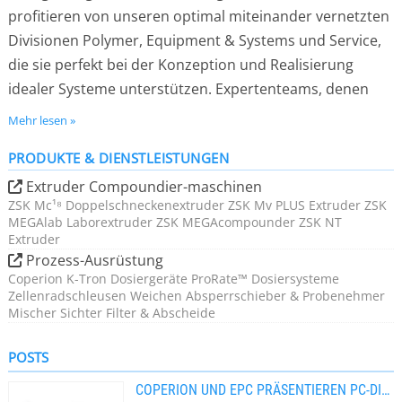
profitieren von unseren optimal miteinander vernetzten
Divisionen Polymer, Equipment & Systems und Service,
die sie perfekt bei der Konzeption und Realisierung
idealer Systeme unterstützen. Expertenteams, denen
u.a. Verfahrenstechniker, Chemiker und
Mehr lesen »
Lebensmitteltechniker angehören, arbeiten an
PRODUKTE & DIENSTLEISTUNGEN
individuellen Prozesskonzepten für schlüsselfertige
Lösungen nach Maß.
Extruder Compoundier-maschinen
ZSK Mc¹⁸ Doppelschneckenextruder ZSK Mv PLUS Extruder ZSK
MEGAlab Laborextruder ZSK MEGAcompounder ZSK NT
Die kontinuierliche Weiterentwicklung unserer Systeme
Extruder
und Komponenten ist nicht zuletzt der engen
Prozess-Ausrüstung
Coperion K-Tron Dosiergeräte ProRate™ Dosiersysteme
Zusammenarbeit mit unseren Kunden zu verdanken.
Zellenradschleusen Weichen Absperrschieber & Probenehmer
Von der einzelnen Zellenradschleuse bis hin zu
Mischer Sichter Filter & Abscheide
kompletten Produktlinien für Extruder und Compounder
liefern Coperion und Coperion K-Tron ihren Kunden
POSTS
alles, was diese für ihre Prozesse benötigen.
COPERION UND EPC PRÄSENTIEREN PC-DIREKTCOMPOUNDIERUNG