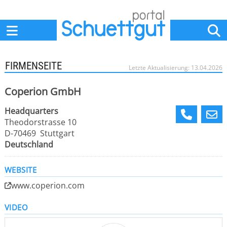
Home
Anbieter
News
Jobs
Events
Fachbeiträge
FIRMENSEITE
Letzte Aktualisierung: 13.04.2026
Coperion GmbH
Headquarters
Theodorstrasse 10
D-70469 Stuttgart
Deutschland
WEBSITE
www.coperion.com
VIDEO