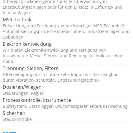
Steuerungen von HESCH verfügen über
Differenzdruckmessgeräte zur Filterüberwachung in
Entstaubungsanlagen oder für den Einsatz in Lüftungs- und
Ventilüberwachung, zyklische Reinigung und
Klimaanlagen.
Nachreinigung. Auch für die effiziente
MSR-Technik
differenzdruckgesteuerte Abreinigung liefern wir
Entwicklung und Fertigung von hochwertiger MSR-Technik für
Automatisierungsprozesse in Maschinen, Industrieanlagen und
Produkte, welche durch optimierte Reinigungsintervalle
Gebäuden.
die Standzeit der Filtermedien verlängern und die
Elektronikentwicklung
Energieeffizienz durch geringeren Druckluftbedarf
Wir bieten Elektronikentwicklung und Fertigung von
passgenauer Mess-, Steuer- und Regelungstechnik aus einer
erhöhen.
Hand.
Trennung, Sieben, Filtern
Entstaubungsanlagen können in einer Vielzahl von
Filterreinigung durch Luftumkehr-Impulse, Filter reingbar
durch Vibration, schütteln, Entstaubungstechnik
industriellen Umgebungen eingesetzt werden, die sich
Dosieren/Wiegen
stark in ihren Anforderungen und Bedingungen
Steuerungen, Regler
unterscheiden können.
Prozesskontrolle, Instrumente
Busssystem, Datenlogger, Druckmessgerät, Filterüberwachung
Grund genug, um bereits bei der Planung einer
Sicherheit
Staubkontrolle
Filteranlage, einen Profi für die Ventilsteuerung zu
kontaktieren.