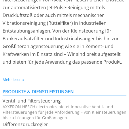
zur automatisierten Jet-Pulse-Reinigung mittels
Druckluftstoß oder auch mittels mechanischer
Vibrationsreinigung (Rüttelfilter) in industriellen
Entstaubungsanlagen. Von der Kleinsteuerung für
Bunkeraufsatzfilter und Industrieabsauger bis hin zur
Großfilteranlagensteuerung wie sie in Zement- und
Kraftwerken im Einsatz sind – Wir sind breit aufgestellt
und bieten für jede Anwendung das passende Produkt.
Einfache Installation und schnelle Inbetriebnahme
Mehr lesen »
Flexible Montage – Lieferung im Kompaktgehäuse
PRODUKTE & DIENSTLEISTUNGEN
oder in Normschienenausführung
Ventil- und Filtersteuerung
zur Steuerung von 1-1024 Ventilen
AXXERON HESCH electronics bietet innovative Ventil- und
In ATEX-Zone 22 (Staub) und für den Betrieb im
Filtersteuerungen für jede Anforderung – von Kleinsteuerungen
bis zu Lösungen für Großanlagen.
Freien zugelassen
Differenzdruckregler