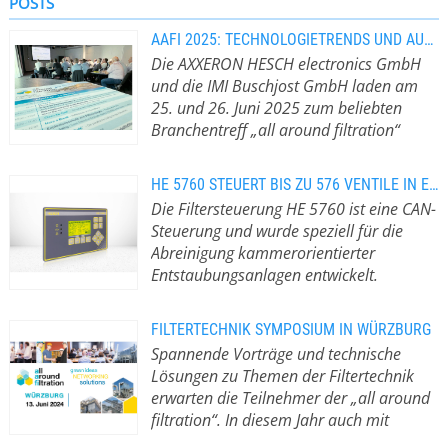
POSTS
Der Einsatz einer HESCH Ventilsteuerung ist
AAFI 2025: TECHNOLOGIETRENDS UND AUSTAUSCH AUF AUGENHÖHE
Die AXXERON HESCH electronics GmbH
gleichermaßen sinnvoll für Neuanlagen als auch zur
und die IMI Buschjost GmbH laden am
Nachrüstung bestehender Gewebefilteranlagen.
25. und 26. Juni 2025 zum beliebten
Branchentreff „all around filtration“
(aafi) in Hattingen ein.
Die jährlich
stattfindende Veranstaltung hat sich
HE 5760 STEUERT BIS ZU 576 VENTILE IN ENTSTAUBUNGSANLAGEN
seit 2018 als zentrales Forum für den
Die Filtersteuerung HE 5760 ist eine CAN-
Austausch zwischen
Steuerung und wurde speziell für die
Filteranlagenherstellern, Betreibern
Abreinigung kammerorientierter
und Technologieanbietern etabliert.
Entstaubungsanlagen entwickelt.
Das zweitägige Event startet am 25.
Anpassungsfähig Mit der HE 5760
Juni mit dem beliebten Networking-
bietet AXXERON HESCH der Industrie
Event. In diesem Jahr erwartet die
FILTERTECHNIK SYMPOSIUM IN WÜRZBURG
ein Master-Slave-System für
Teilnehmer eine exklusive Führung
Spannende Vorträge und technische
Großanlagen, bei dem die
durch die Henrichshütte Hattingen,
Lösungen zu Themen der Filtertechnik
erforderlichen Slaves entsprechend
eines der bedeutendsten Zeugnisse
erwarten die Teilnehmer der „all around
der Anlagengröße per Feldbus an die
der Industriekultur im Ruhrgebiet.
filtration“. In diesem Jahr auch mit
Mastersteuerung angeschlossen
Der Rundgang mit Guide über das
Exkursion.
Wie vermeidet man ATEX-