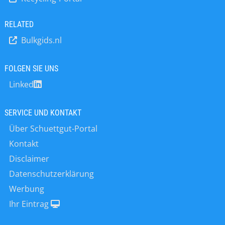
kalibriert wird. Wir heißen alle PENKO-
mehr als ±44 % betragen. Diese
Kunden und Besucher in unseren
Instabilität lässt ein genaues Wiegen
Produktionsräumen in Ede (NL)
RELATED
an Bord fast unmöglich erscheinen.
willkommen. Ob Sie zu einer
0,04% Genauigkeit auf See Hier
Bulkgids.nl
Besichtigung kommen möchten, um
kommt Penko Engineering ins Spiel.…
unser F&E-Zentrum und unsere
Messgeräte in Aktion zu…
FOLGEN SIE UNS
Linked
SERVICE UND KONTAKT
Über Schuettgut-Portal
Kontakt
Disclaimer
Datenschutzerklärung
Werbung
Ihr Eintrag