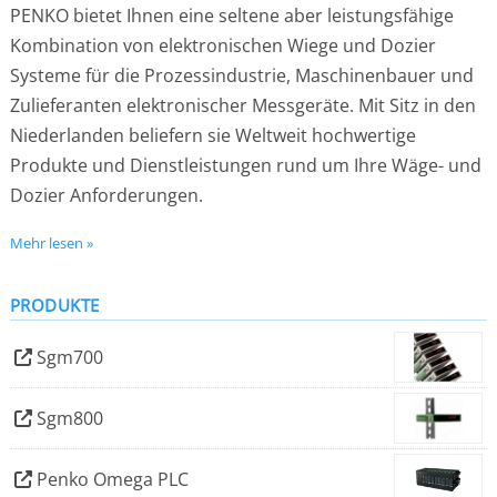
PENKO bietet Ihnen eine seltene aber leistungsfähige
Kombination von elektronischen Wiege und Dozier
Systeme für die Prozessindustrie, Maschinenbauer und
Zulieferanten elektronischer Messgeräte. Mit Sitz in den
Niederlanden beliefern sie Weltweit hochwertige
Produkte und Dienstleistungen rund um Ihre Wäge- und
Dozier Anforderungen.
Mehr lesen »
Von Konzept Design, bis hin zur Auslieferung der
Produkte, werden alle Prozesse in-Haus getätigt.
PRODUKTE
Selbstverständlich schließt dies gesamte Schaltanlagen
ein. Ein effizientes Herstellungsverfahren garantiert
Sgm700
Ihnen schnelle und zuverlässige Lieferung.
Sgm800
PENKO verfügt über ein hervorragendes Service Team
um Patentlösungen vor Ort und/oder vor ab zu
Penko Omega PLC
entwickeln. Gern beraten wir Sie unverbindlich über die