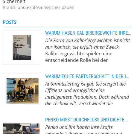
Sicherheit
Brand- und explosionssicher bauen
POSTS
WARUM HABEN KALIBRIERGEWICHTE IHRE IKONISCHE FORM?
Die Form von Kalibriergewichten ist nicht
nur ikonisch, sie erfüllt einen Zweck.
Kalibriergewichte spielen eine
entscheidende Rolle bei der
Gewährleistung präziser Messungen.
Von schweren Industriewaagen, die
WARUM ECHTE PARTNERSCHAFT IN DER INDUSTRIELLEN WÄGETECHNIK ZÄHLT
Tausende von Kilogramm messen, bis
Automatisierung ist gut. Sie steigert die
hin zu Präzisionslaborwaagen für
Effizienz und ermöglicht eine
Bruchteile eines Gramms –
intelligentere Produktion. Doch während
Kalibriergewichte sind unerlässlich für
die Technik eilt, verschwindet die
Zuverlässigkeit und Konsistenz. Aber
menschliche Verbindung.
Warum echte
haben Sie sich jemals gefragt, warum
Expertise den Unterschied macht
Kalibriergewichte eine so markante
PENKO MISST DURCHFLUSS UND DICHTE MIT UNGLAUBLICHER PRÄZISION
Branchenübergreifend verschiebt die
und erkennbare Form haben? Design
Penko und ifm haben ihre Kräfte
Technologie die Grenzen des
für Genauigkeit und Stabilität Die
gebündelt: Penkos superschnelle und