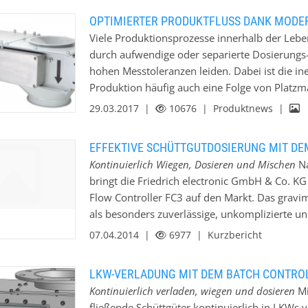
Aus diesen Werten wird fortlaufend in der Aus
OPTIMIERTER PRODUKTFLUSS DANK MODE
Schüttgutes errechnet und digital angezeigt. F
Viele Produktionsprozesse innerhalb der Leben
kann zur Kompensation optional ein Dichteme
durch aufwendige oder separierte Dosierungs
Auswerteelektronik Die Auswerteelektronik, 
hohen Messtoleranzen leiden. Dabei ist die i
mehrsprachigem Bedienungsmenü und LCD-Dis
Produktion häufig auch eine Folge von Platzma
Anzeige der Istfeuchte (in %) # Anzeige der Ge
Dosierungssysteme direkt unter den Rohstoffsil
29.03.2017 |
10676
| Produktnews |
Hektolitergewichts (in kg/hl). Wenn eine Hektol
unnötig komplexen Produktionsabläufen oder
automatisch angezeigt, andernfalls wird der
gesamte Prozesskette. Um einen möglichst rei
EFFEKTIVE SCHÜTTGUTDOSIERUNG MIT DE
beispielsweise getreidebasierten Produkten wi
Kontinuierlich Wiegen, Dosieren und Mischen
Na
Rohfrucht etc. zu gewährleisten, entwickelte 
bringt die Friedrich electronic GmbH & Co. KG 
elektrisch gesteuerten Mengenregler mit Flac
Flow Controller FC3 auf den Markt. Das gravim
niedrige Einbauhöhe und die Installation mitt
als besonders zuverlässige, unkomplizierte u
unkomplizierte Integration…
wenn am Siloauslauf wenig Bauhöhe zur Verfü
07.04.2014 |
6977
| Kurzbericht
Antriebssystem des Einlaufschiebers konnte d
gesteigert werden. So kommt in der neuen Bau
LKW-VERLADUNG MIT DEM BATCH CONTRO
der über einen Elektrozylinder den Einlaufschi
Kontinuierlich verladen, wiegen und dosieren
Mi
verbauten hydro-pneumatischen Antrieb realis
fließende Schüttgüter kontinuierlich in LKWs 