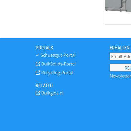
PORTALS
ERHALTEN 
✓
Schuettgut-Portal
BulkSolids-Portal
Recycling-Portal
Newsletter
RELATED
Bulkgids.nl