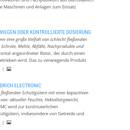
che Maschinen und Anlagen zum Einsatz
 zeigt traditionell der deutsche Mittelstand,
RIEDRICH electronic vertreten ist. Das
Lollar fertigt seit Jahrzehnten zuverlässige
WIEGEN ODER KONTROLLIERTE DOSIERUNG
akten Dosierung von Schüttgütern in vielen
,
n eine große Vielfalt von schlecht fließenden
h bei automatisierten Dosier- und
 Schrote, Mehle, Abfälle, Nachprodukte und
n sich hier dieses Jahr insbesondere über die
zontal angeordneter Rotor, der durch einen
e FACHPACK: „Unser Messestand in Halle 9
etrieben wird. Das zu verwiegende Produkt
. 9 m/s beschleunigt. Die auftretende
g |
pezielle Torsionsfeder aufgenommen und durch
Sie ist im gesamten Messbereich proportional
DRICH ELECTRONIC
rliche Verwiegung zur Überwachung der
 fließenden Schüttgütern mit einer kapazitiven
equenzgesteuerte Dosierung zur Herstellung
n: aktueller Feuchte, Hektolitergewicht,
komponenten * Als Produkte eignen sich
MC wird zur kontinuierlichen
ver, Schrote, Mehle, Abfälle, Nachprodukte und
chüttgütern, insbesondere von Getreide und
fähig. Merkmale * Kontinuierliche Verwiegung
rden von einer zentral angeordneten
g |
ssenes System: hygienisch und wartungsfrei *
te und die Temperatur des Messgutes erfasst.