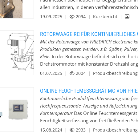
ungen orientieren.
allen Industrien, in denen verfahrenstechnis
en solides Wachstum und dauerhafte Verbesserung an.
kommen. Eine besonders hohe Innovationsdichte
19.09.2025 |
2094
| Kurzbericht |
der in diesem Jahr u.a. mit dem Unternehmen F
n höchste Qualitätsware made in Germany zu erschwinglichen
Familienunternehmen aus dem mittelhessischen 
ROTORWAAGE RC FÜR KONTINUIERLICHES 
Systeme zur automatischen Verwiegung und ex
ifiziert nach QM-Richtlinie DIN EN ISO 9001:2015 für Entwicklung
Mit der Rotorwaage von FRIEDRICH electronic kan
Anwendungsbereichen. Da die Systeme oft auc
und Vertrieb von Mess- und Regelgeräten für Schüttgüter.
Produkten gemessen werden, z.B. Späne, Pulver,
Abfüllprozessen zum Einsatz kommen, freut ma
Kleie.
In der Rotorwaage befindet sich ein hori
zeitgleich auf dem Messegelände stattfindend
Drehstrommotor mit konstanter Drehzahl ang
befindet sich in unmittelbarer…
wird dem Rotor zentrisch zugeführt und auf ca
01.07.2025 |
2004
| Produktbeschreibun
Corioliskraft wird reibungsfrei durch eine s
einen magnetisch-induktiven Sensor erfasst. 
ONLINE FEUCHTEMESSGERÄT MC VON FRIE
zum Massenstrom. Anwendungen: * Kontinuie
Kontinuierliche Produktfeuchtemessung von frei
Produktion und Berechnung der Ausbeute * Fr
Hochfrequenzsonde. Anzeige und Aufzeichnung vo
von Mischungen oder Zudosierung von Einzel
Korntemperatur
Das Online Feuchtemessgerät 
schwer fließende Schüttgüter, z.B. Späne, Pul
Feuchtigkeitserfassung von frei fließenden S
Kleie. Hinweis: Die Rotorwaage ist nicht eich
Granulaten, eingesetzt. In einem Messrohr we
15.08.2024 |
2933
| Produktbeschreibun
von schwer fließenden Schüttgütern * Geschlo
Hochfrequenzsonde die Dielektrizitätskonstan
Niedrige Einbauhöhe,…