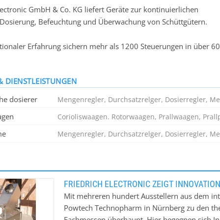
ectronic GmbH & Co. KG liefert Geräte zur kontinuierlichen
 Dosierung, Befeuchtung und Überwachung von Schüttgütern.
tionaler Erfahrung sichern mehr als 1200 Steuerungen in über 60
Regelung und Kontrolle von Mehlen, Pulvern, Pellets, Getreide un
tt- und rieselfähigen Gütern.
& DIENSTLEISTUNGEN
rten und in vielen Bereichen erprobten Verfahren eignen sich
he dosierer
Mengenregler, Durchsatzrelger, Dosierregler, M
 für den industriellen Einsatz. Eine kontinuierliche
agen
Corioliswaagen. Rotorwaagen, Prallwaagen, Prall
klung sorgt für beständige Innovationen und macht unsere
zukunftssicheren Investitionen.
me
Mengenregler, Durchsatzrelger, Dosierregler, M
eil von mittlerweile ca. 70 % begründet sich durch robuste,
 und benutzerfreundliche Systeme, sowie durch den Firmensitz i
des Frankfurt Airport.
FRIEDRICH ELECTRONIC ZEIGT INNOVATIO
Mit mehreren hundert Ausstellern aus dem int
i der Produktion auf Ihre Wünsche ein und bieten Ihnen eine hoh
Powtech Technopharm in Nürnberg zu den them
 Dabei möchten wir Alternativen schaffen die sich an Ihren
Fachmessen überhaupt. Hier begegnen sich I