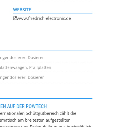
WEBSITE
www.friedrich-electronic.de
d
engendosierer, Dosierer
plattenwaagen, Prallplatten
engendosierer, Dosierer
m
NEN AUF DER POWTECH
ernationalen Schüttgutbereich zählt die
e
atisch am breitesten aufgestellten
nnovatoren und Fachpublikum aus buchstäblich