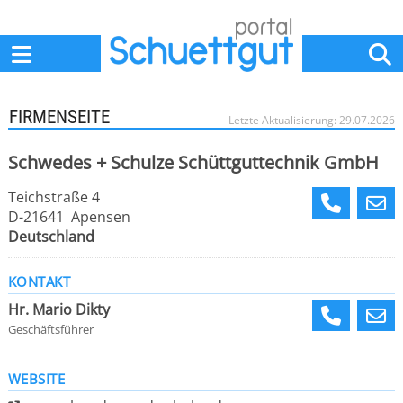
Home
Anbieter
News
Jobs
Events
Fachbeiträge
FIRMENSEITE
Letzte Aktualisierung: 29.07.2026
Schwedes + Schulze Schüttguttechnik GmbH
Teichstraße 4
D-21641 Apensen
Deutschland
KONTAKT
Hr. Mario Dikty
Geschäftsführer
WEBSITE