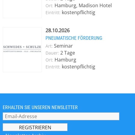
Englisch) zur Silotechnik und pneumatischen Förderung
Hamburg, Madison Hotel
Ort:
durch.
kostenpflichtig
Eintritt:
28.10.2026
PNEUMATISCHE FÖRDERUNG
Seminar
Art:
2 Tage
Dauer:
Hamburg
Ort:
kostenpflichtig
Eintritt:
ERHALTEN SIE UNSEREN NEWSLETTER