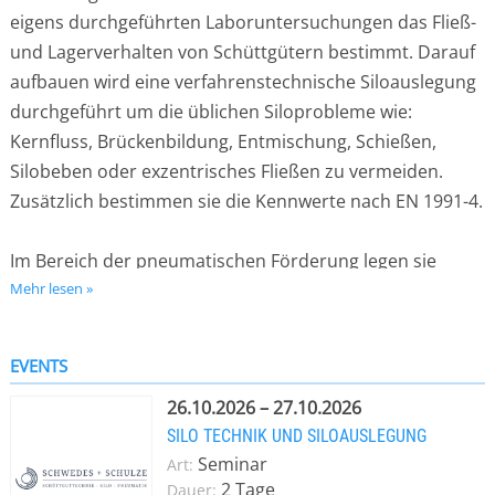
eigens durchgeführten Laboruntersuchungen das Fließ-
und Lagerverhalten von Schüttgütern bestimmt. Darauf
aufbauen wird eine verfahrenstechnische Siloauslegung
durchgeführt um die üblichen Siloprobleme wie:
Kernfluss, Brückenbildung, Entmischung, Schießen,
Silobeben oder exzentrisches Fließen zu vermeiden.
Zusätzlich bestimmen sie die Kennwerte nach EN 1991-4.
Im Bereich der pneumatischen Förderung legen sie
pneumatische Förderanlagen aus oder führen, wenn
Mehr lesen »
notwendig, pneumatische Förderversuche durch. Sie
bewerten Bestandsanlagen, im Sinne einer
EVENTS
Leistungssteigerung, einer Verschließreduzierung oder
26.10.2026 – 27.10.2026
zur energetischen Optimierung.
SILO TECHNIK UND SILOAUSLEGUNG
Seminar
Art:
Zusätzlich führen sie jährlich Schulungen (Deutsch &
2 Tage
Dauer: