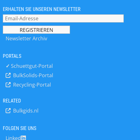
und Pellets als Zusatzstoffe für z. B.
industrielle Salze, Wasch- und
ERHALTEN SIE UNSEREN NEWSLETTER
Reinigungsmittel, Düngemittel,
Pestizide, Nahrungs-,
Nahrungsergänzungs- und
Arzneimittel. Eine Verkapselung von
Newsletter Archiv
Aromen, Enzymen, Vitaminen,
Mikroorganismen, Probiotika oder
PORTALS
Fettsäuren (PUFA) ist dabei ebenso
möglich wie die von ätherischen Ölen
✓
Schuettgut-Portal
und anderen aktiven, sensiblen
BulkSolids-Portal
Substanzen, die es zu schützen gilt.
Recycling-Portal
Mit Glatt APPtec®, einer einzigartigen
Technologie zur Sprühkalzination, ist
es möglich, Partikel in einem einzigen
RELATED
Prozessschritt im pulsierenden
Bulkgids.nl
Heißgasstrom zu erzeugen, zu
beschichten und anschließend zu
kalzinieren. Als Pionier für
FOLGEN SIE UNS
Wirbelschicht- und Strahlschicht-
Linked