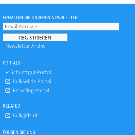
einem ständigen Wandel. Die
Teilnahme an der PACK EXPO
International ist daher die beste
ERHALTEN SIE UNSEREN NEWSLETTER
Möglichkeit, um auf dem neuesten
Stand und wettbewerbsfähig zu
bleiben. Entdecken Sie die neuesten
Innovationen von 2.600 Ausstellern,
Newsletter Archiv
um Trends voraus zu sein, Projekte
voranzutreiben und bestehende
PORTALS
Herausforderungen zu meistern.
✓
Schuettgut-Portal
BulkSolids-Portal
Recycling-Portal
RELATED
Bulkgids.nl
FOLGEN SIE UNS