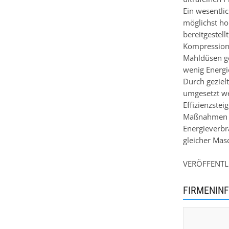
Ein wesentlic
möglichst ho
bereitgestell
Kompression 
Mahldüsen ge
wenig Energi
Durch geziel
umgesetzt we
Effizienzste
Maßnahmen ko
Energieverbr
gleicher Mas
VERÖFFENTLI
FIRMENIN