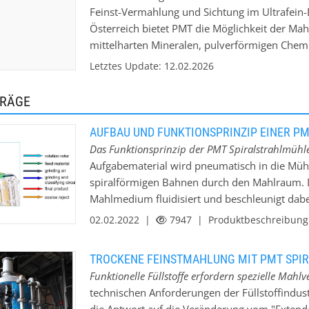
Feinst-Vermahlung und Sichtung im Ultrafei
Österreich bietet PMT die Möglichkeit der Ma
mittelharten Mineralen, pulverförmigen Chem
Spiralstrahlmühlen. Diese Mühlen sind dafür a
Letztes Update: 12.02.2026
extremen Feinheiten zu erzielen und ermöglic
Oberkornbegrenzung und feinste Korngrößen b
TRÄGE
Verpackung und Lagerung von Schüttgütern ste
durch passende Lagermöglichkeiten.
AUFBAU UND FUNKTIONSPRINZIP EINER P
Das Funktionsprinzip der PMT Spiralstrahlmühle 
Aufgabematerial wird pneumatisch in die Mühl
spiralförmigen Bahnen durch den Mahlraum. 
Mahlmedium fluidisiert und beschleunigt dabe
Als Mahlmedium kann entweder Druckluft (3,5 
02.02.2022 |
7947
| Produktbeschreibun
bar und 400 °C) eingesetzt werden. Die Zerkle
Scherkräfte, die durch Geschwindigkeitsunter
TROCKENE FEINSTMAHLUNG MIT PMT SPI
ein Sichter integriert, mit dem Umfangsgesch
Funktionelle Füllstoffe erfordern spezielle Mahlv
die Partikel eine bestimmte Feinheit erreichen
technischen Anforderungen der Füllstoffindust
ins Fertiggut. Die Produktfeinheit wird einfac