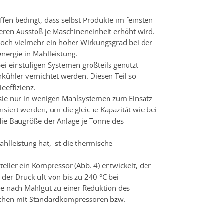
offen bedingt, dass selbst Produkte im feinsten
eren Ausstoß je Maschineneinheit erhöht wird.
r noch vielmehr ein hoher Wirkungsgrad bei der
nergie in Mahlleistung.
ei einstufigen Systemen großteils genutzt
kühler vernichtet werden. Diesen Teil so
eeffizienz.
 sie nur in wenigen Mahlsystemen zum Einsatz
ert werden, um die gleiche Kapazität wie bei
ie Baugröße der Anlage je Tonne des
ahlleistung hat, ist die thermische
ler ein Kompressor (Abb. 4) entwickelt, der
der Druckluft von bis zu 240 °C bei
s je nach Mahlgut zu einer Reduktion des
lichen mit Standardkompressoren bzw.