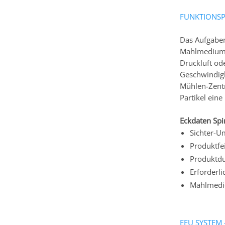
FUNKTIONSP
Das Aufgabem
Mahlmedium f
Druckluft od
Geschwindigk
Mühlen-Zentru
Partikel eine
Eckdaten Spi
Sichter-U
Produktfe
Produktdu
Erforderl
Mahlmedie
EEU SYSTEM