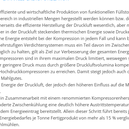
ffiziente und wirtschaftliche Produktion von funktionellen Füllst
reich in industriellen Mengen hergestellt werden können bzw. d
inerseits die effiziente Herstellung der Druckluft wesentlich, abe
r in der Druckluft steckenden thermischen Energie sowie Drucke
he Energie entsteht bei der Kompression in jedem Fall und kann b
ehrstufigen Verdichtersystemen muss ein Teil davon im Zwischen
glich zu halten, gilt als Ziel zur Verbesserung der gesamten Energi
ompressoren sind in ihrem maximalen Druck limitiert, weswegen
geringere Druck muss durch größere Druckluftvolumina kompensi
Hochdruckkompressoren zu erreichen. Damit steigt jedoch auch d
 Mahlgutes.
r Energie der Druckluft, der jedoch den höheren Einfluss auf die M
.
in Zusammenarbeit mit einem renommierten Kompressorenherstel
derte Zwischenkühlung eine deutlich höhere Austrittstemperatur 
dem Energieeintrag bereitstellt. Allein dieser Schritt führt bereit
 Energiebedarfes je Tonne Fertigprodukt von mehr als 15 % verg
ahlmühlen.