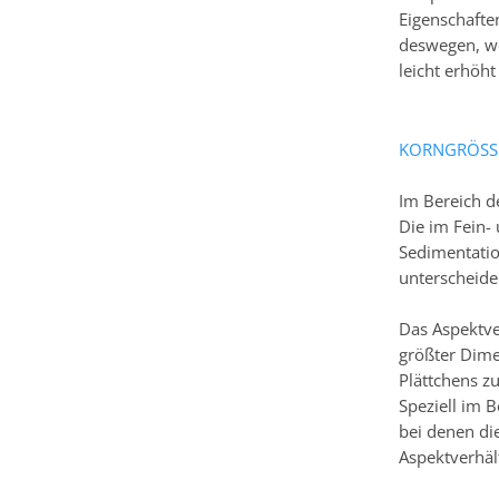
Eigenschaften
deswegen, we
leicht erhöh
KORNGRÖSSE
Im Bereich d
Die im Fein-
Sedimentatio
unterscheide
Das Aspektver
größter Dime
Plättchens z
Speziell im 
bei denen di
Aspektverhält