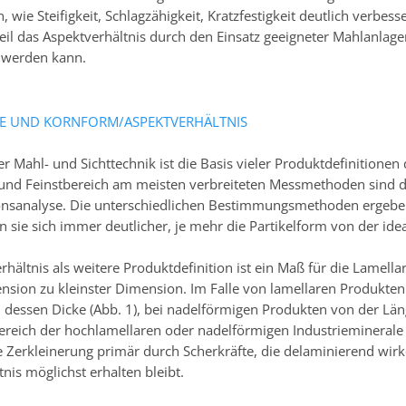
, wie Steifigkeit, Schlagzähigkeit, Kratzfestigkeit deutlich verbe
il das Aspektverhältnis durch den Einsatz geeigneter Mahlanlagen
t werden kann.
 UND KORNFORM/ASPEKTVERHÄLTNIS
er Mahl- und Sichttechnik ist die Basis vieler Produktdefinitione
 und Feinstbereich am meisten verbreiteten Messmethoden sind 
nsanalyse. Die unterschiedlichen Bestimmungsmethoden ergeben 
n sie sich immer deutlicher, je mehr die Partikelform von der id
hältnis als weitere Produktdefinition ist ein Maß für die Lamellar
nsion zu kleinster Dimension. Im Falle von lamellaren Produkten
u dessen Dicke (Abb. 1), bei nadelförmigen Produkten von der L
Bereich der hochlamellaren oder nadelförmigen Industrieminerale
e Zerkleinerung primär durch Scherkräfte, die delaminierend wir
nis möglichst erhalten bleibt.