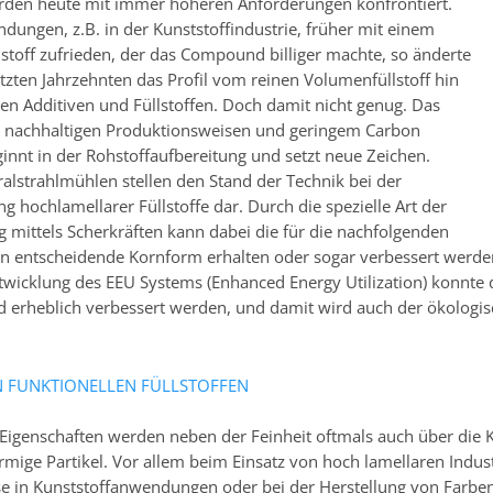
erden heute mit immer höheren Anforderungen konfrontiert.
ungen, z.B. in der Kunststoffindustrie, früher mit einem
lstoff zufrieden, der das Compound billiger machte, so änderte
etzten Jahrzehnten das Profil vom reinen Volumenfüllstoff hin
len Additiven und Füllstoffen. Doch damit nicht genug. Das
 nachhaltigen Produktionsweisen und geringem Carbon
ginnt in der Rohstoffaufbereitung und setzt neue Zeichen.
alstrahlmühlen stellen den Stand der Technik bei der
g hochlamellarer Füllstoffe dar. Durch die spezielle Art der
g mittels Scherkräften kann dabei die für die nachfolgenden
 entscheidende Kornform erhalten oder sogar verbessert werde
twicklung des EEU Systems (Enhanced Energy Utilization) konnte 
 erheblich verbessert werden, und damit wird auch der ökologi
N FUNKTIONELLEN FÜLLSTOFFEN
 Eigenschaften werden neben der Feinheit oftmals auch über die 
mige Partikel. Vor allem beim Einsatz von hoch lamellaren Industr
se in Kunststoffanwendungen oder bei der Herstellung von Farben