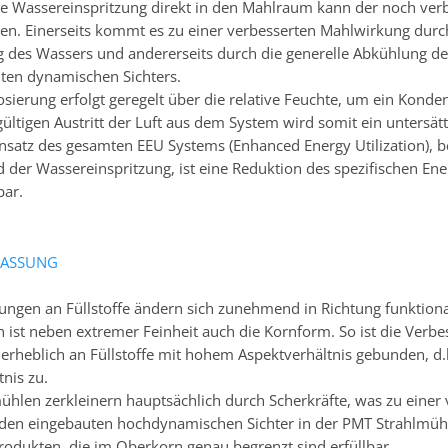
te Wassereinspritzung direkt in den Mahlraum kann der noch verb
en. Einerseits kommt es zu einer verbesserten Mahlwirkung durch
des Wassers und andererseits durch die generelle Abkühlung des 
ten dynamischen Sichters.
sierung erfolgt geregelt über die relative Feuchte, um ein Kond
ltigen Austritt der Luft aus dem System wird somit ein untersätti
nsatz des gesamten EEU Systems (Enhanced Energy Utilization), 
d der Wassereinspritzung, ist eine Reduktion des spezifischen Ene
bar.
ASSUNG
ungen an Füllstoffe ändern sich zunehmend in Richtung funktional
n ist neben extremer Feinheit auch die Kornform. So ist die Verb
 erheblich an Füllstoffe mit hohem Aspektverhältnis gebunden, 
nis zu.
mühlen zerkleinern hauptsächlich durch Scherkräfte, was zu eine
 den eingebauten hochdynamischen Sichter in der PMT Strahlmüh
Produkten, die im Oberkorn genau begrenzt sind erfüllbar.