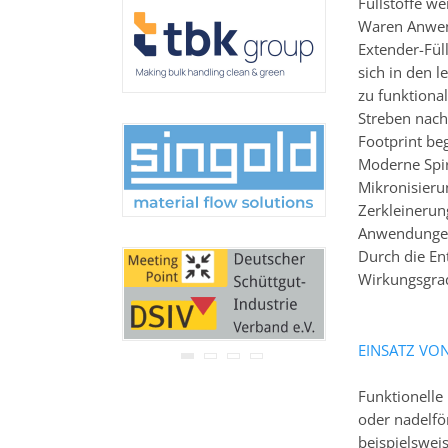
Füllstoffe w
Ihre Adresse wird nicht an
Waren Anwend
Dritte weitergegeben.
Zu unseren
Datenschutz-
Extender-Fül
Bestimmungen.
sich in den l
zu funktiona
Streben nach
Footprint be
Moderne Spir
Mikronisierun
Zerkleinerun
Anwendungen
Durch die En
Wirkungsgrad
EINSATZ VO
Funktionelle
oder nadelför
beispielswei