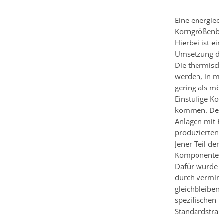
Eine energiee
Korngrößenbe
Hierbei ist e
Umsetzung de
Die thermisc
werden, in m
gering als mö
Einstufige K
kommen. Der 
Anlagen mit 
produzierten
Jener Teil de
Komponente
Dafür wurde 
durch vermin
gleichbleiben
spezifischen
Standardstr