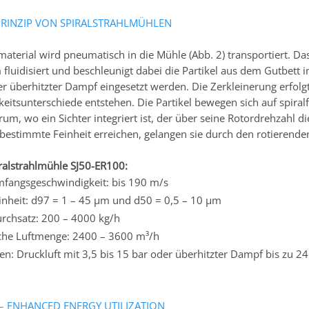
RINZIP VON SPIRALSTRAHLMÜHLEN
aterial wird pneumatisch in die Mühle (Abb. 2) transportiert. D
luidisiert und beschleunigt dabei die Partikel aus dem Gutbet
er überhitzter Dampf eingesetzt werden. Die Zerkleinerung erfolgt
eitsunterschiede entstehen. Die Partikel bewegen sich auf spi
m, wo ein Sichter integriert ist, der über seine Rotordrehzahl di
 bestimmte Feinheit erreichen, gelangen sie durch den rotierenden 
ralstrahlmühle SJ50-ER100:
mfangsgeschwindigkeit: bis 190 m/s
inheit: d97 = 1 – 45 µm und d50 = 0,5 – 10 µm
rchsatz: 200 – 4000 kg/h
iche Luftmenge: 2400 – 3600 m³/h
n: Druckluft mit 3,5 bis 15 bar oder überhitzter Dampf bis zu 2
 – ENHANCED ENERGY UTILIZATION