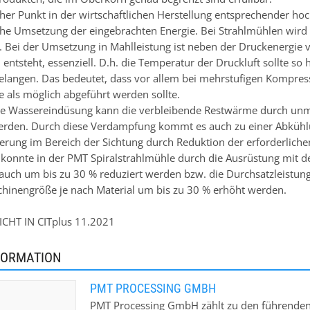
her Punkt in der wirtschaftlichen Herstellung entsprechender hoch
he Umsetzung der eingebrachten Energie. Bei Strahlmühlen wird 
t. Bei der Umsetzung in Mahlleistung ist neben der Druckenergie v
entsteht, essenziell. D.h. die Temperatur der Druckluft sollte so
langen. Das bedeutet, dass vor allem bei mehrstufigen Kompres
e als möglich abgeführt werden sollte.
te Wassereindüsung kann die verbleibende Restwärme durch unm
rden. Durch diese Verdampfung kommt es auch zu einer Abkühl
igerung im Bereich der Sichtung durch Reduktion der erforderlich
nnte in der PMT Spiralstrahlmühle durch die Ausrüstung mit d
auch um bis zu 30 % reduziert werden bzw. die Durchsatzleistun
chinengröße je nach Material um bis zu 30 % erhöht werden.
CHT IN CITplus 11.2021
FORMATION
PMT PROCESSING GMBH
PMT Processing GmbH zählt zu den führenden