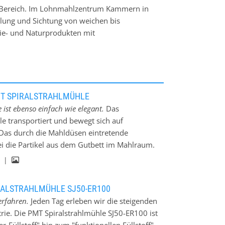
n-Bereich. Im Lohnmahlzentrum Kammern in
hlung und Sichtung von weichen bis
ie- und Naturprodukten mit
usgelegt, hohe Aspektverhältnisse auch bei
hen enge Kornverteilungen, exakte
is zu unter 1 µm. Für das Handling, die
ht flexibles Equipment zur Verfügung, ergänzt
MT SPIRALSTRAHLMÜHLE
ist ebenso einfach wie elegant.
Das
e transportiert und bewegt sich auf
Das durch die Mahldüsen eintretende
i die Partikel aus dem Gutbett im Mahlraum.
bis 15 bar) oder überhitzter Dampf (bis zu 24
g |
inerung erfolgt hauptsächlich durch
schiede entstehen. Im Zentrum der Mühle ist
RALSTRAHLMÜHLE SJ50-ER100
windigkeiten bis 190 m/s möglich sind. Sobald
erfahren.
Jeden Tag erleben wir die steigenden
, gelangen sie durch den rotierenden Sichter
rie. Die PMT Spiralstrahlmühle SJ50-ER100 ist
h über die Rotordrehzahl des Sichters