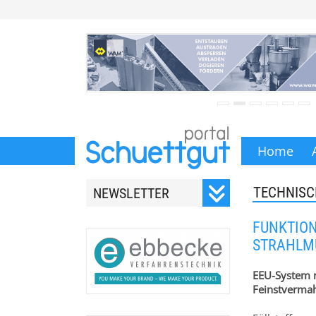
Home
TECHNIS
NEWSLETTER
Registrieren Sie sich für
FUNKTION
unseren monatlichen
STRAHLM
Newsletter.
EEU-System r
Feinstverma