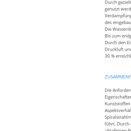
Durch geziel
genutzt werd
Verdampfung 
des eingebau
Die Wasserdo
Bis zum endgü
Durch den Ei
Druckluft un
30 % erreich
ZUSAMMENF
Die Anforder
Eigenschafte
Kunststoffen
Aspektverhält
Spiralstrahl
führt. Durch
ultrafeinen 