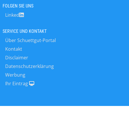
verschiedene Indikatoren,
FOLGEN SIE UNS
Messverstärker und ein breites
Linked
Zubehör-Sortiment für den Aufbau
oder die Anpassung von kompletten
Wägesystemen zur Verfügung.
SERVICE UND KONTAKT
Über Schuettgut-Portal
Kontakt
Disclaimer
Datenschutzerklärung
Werbung
Ihr Eintrag