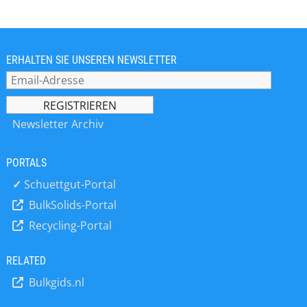
Transducers Wägezellen der Marken
REVERE, TEDEA, Sensortronics,
Celtron und BLH-NOBEL in fast allen
bekannten Bauformen im
Nennlastbereich 1kg – 280t. Mit über
ERHALTEN SIE UNSEREN NEWSLETTER
45-jähriger Erfahrung steht ZELO
beratend und unterstützend bei der
Konstruktion von Wiegeeinrichtungen
und der Auswahl der passenden
Newsletter Archiv
Waagenkomponenten zur Seite. Viele
Produkte sind auch im ATEX-Bereich
PORTALS
einsetzbar. Eine besondere Stärke der
ZELO GmbH liegt in der schnellen
✓
Schuettgut-Portal
Konstruktion und Lieferung von
BulkSolids-Portal
Sonder-Versionen, um bestehende
Recycling-Portal
Anlagen mit Wägetechnik
nachzurüsten oder zu erneuern. Auch
werden Ersatzteile für alle ZELO-
RELATED
Konstruktionen (egal welchen Alters)
Bulkgids.nl
geliefert. Neben Wägezellen und
deren Einbauteilen stehen