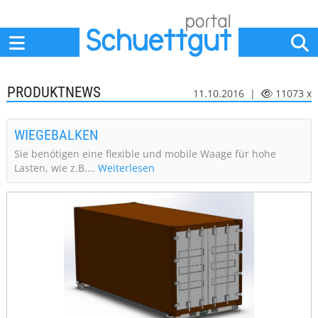
Home
Anbieter
News
Jobs
Events
Fachbeiträge
PRODUKTNEWS
11.10.2016 |
11073 x
WIEGEBALKEN
Sie benötigen eine flexible und mobile Waage für hohe
Lasten, wie z.B.…
Weiterlesen